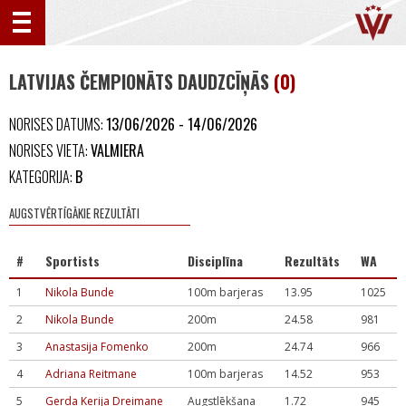
LATVIJAS ČEMPIONĀTS DAUDZCĪŅĀS
(0)
NORISES DATUMS:
13/06/2026 - 14/06/2026
NORISES VIETA:
VALMIERA
KATEGORIJA:
B
AUGSTVĒRTĪGĀKIE REZULTĀTI
#
Sportists
Disciplīna
Rezultāts
WA
1
Nikola Bunde
100m barjeras
13.95
1025
2
Nikola Bunde
200m
24.58
981
3
Anastasija Fomenko
200m
24.74
966
4
Adriana Reitmane
100m barjeras
14.52
953
5
Gerda Kerija Dreimane
Augstlēkšana
1.72
945