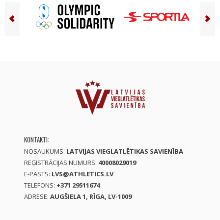
KONTAKTI:
NOSAUKUMS:
LATVIJAS VIEGLATLĒTIKAS SAVIENĪBA
REĢISTRĀCIJAS NUMURS:
40008029019
E-PASTS:
LVS@ATHLETICS.LV
TELEFONS:
+371 29511674
ADRESE:
AUGŠIELA 1, RĪGA, LV-1009