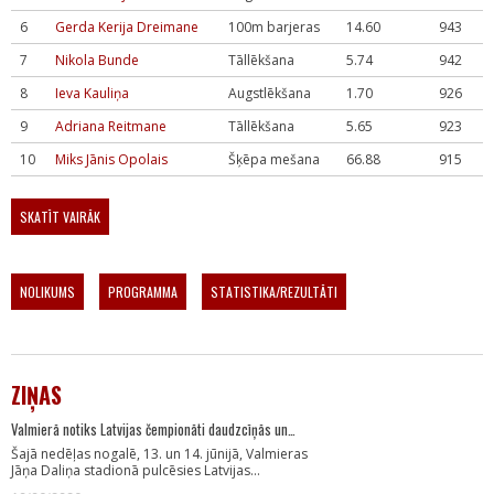
6
Gerda Kerija Dreimane
100m barjeras
14.60
943
7
Nikola Bunde
Tāllēkšana
5.74
942
8
Ieva Kauliņa
Augstlēkšana
1.70
926
9
Adriana Reitmane
Tāllēkšana
5.65
923
10
Miks Jānis Opolais
Šķēpa mešana
66.88
915
SKATĪT VAIRĀK
NOLIKUMS
PROGRAMMA
STATISTIKA/REZULTĀTI
ZIŅAS
Valmierā notiks Latvijas čempionāti daudzcīņās un…
Šajā nedēļas nogalē, 13. un 14. jūnijā, Valmieras
Jāņa Daliņa stadionā pulcēsies Latvijas…