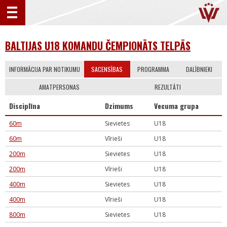
BALTIJAS U18 KOMANDU ČEMPIONĀTS TELPĀS
INFORMĀCIJA PAR NOTIKUMU
SACENSĪBAS
PROGRAMMA
DALĪBNIEKI
AMATPERSONAS
REZULTĀTI
Disciplīna
Dzimums
Vecuma grupa
60m
Sievietes
U18
60m
Vīrieši
U18
200m
Sievietes
U18
200m
Vīrieši
U18
400m
Sievietes
U18
400m
Vīrieši
U18
800m
Sievietes
U18