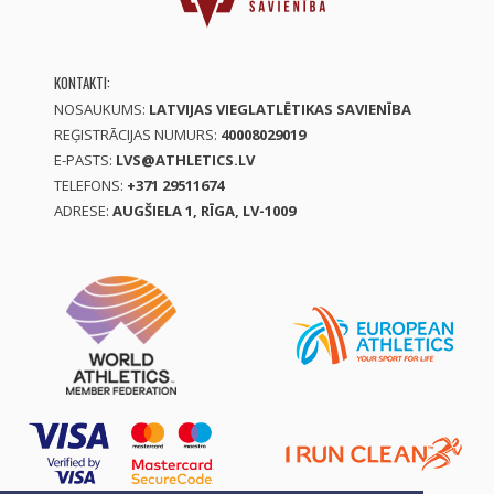
KONTAKTI:
NOSAUKUMS:
LATVIJAS VIEGLATLĒTIKAS SAVIENĪBA
REĢISTRĀCIJAS NUMURS:
40008029019
E-PASTS:
LVS@ATHLETICS.LV
TELEFONS:
+371 29511674
ADRESE:
AUGŠIELA 1, RĪGA, LV-1009