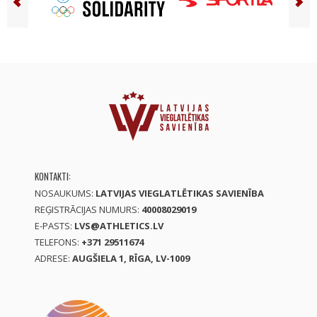
KONTAKTI:
NOSAUKUMS:
LATVIJAS VIEGLATLĒTIKAS SAVIENĪBA
REĢISTRĀCIJAS NUMURS:
40008029019
E-PASTS:
LVS@ATHLETICS.LV
TELEFONS:
+371 29511674
ADRESE:
AUGŠIELA 1, RĪGA, LV-1009