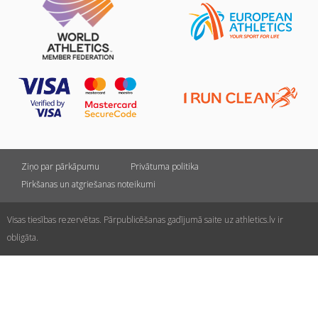
Ziņo par pārkāpumu
Privātuma politika
Pirkšanas un atgriešanas noteikumi
Visas tiesības rezervētas. Pārpublicēšanas gadījumā saite uz athletics.lv ir
obligāta.