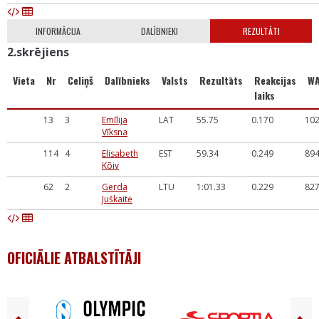
INFORMĀCIJA
DALĪBNIEKI
REZULTĀTI
2.skrējiens
Vieta
Nr
Celiņš
Dalībnieks
Valsts
Rezultāts
Reakcijas
W
laiks
13
3
Emīlija
LAT
55.75
0.170
10
Vīksna
114
4
Elisabeth
EST
59.34
0.249
89
Kõiv
62
2
Gerda
LTU
1:01.33
0.229
82
Juškaitė
OFICIĀLIE ATBALSTĪTĀJI