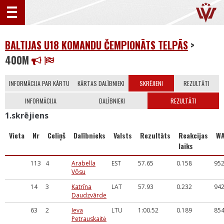
BALTIJAS U18 KOMANDU ČEMPIONĀTS TELPĀS
>
400M
INFORMĀCIJA PAR KĀRTU
KĀRTAS DALĪBNIEKI
SKRĒJIENI
REZULTĀTI
INFORMĀCIJA
DALĪBNIEKI
REZULTĀTI
1.skrējiens
Vieta
Nr
Celiņš
Dalībnieks
Valsts
Rezultāts
Reakcijas
W
laiks
113
4
Arabella
EST
57.65
0.158
95
Võsu
14
3
Katrīna
LAT
57.93
0.232
94
Daudzvārde
63
2
Ieva
LTU
1:00.52
0.189
85
Petrauskaitė