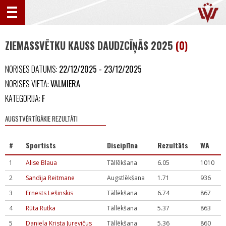
ZIEMASSVĒTKU KAUSS DAUDZCĪŅĀS 2025
(0)
NORISES DATUMS:
22/12/2025 - 23/12/2025
NORISES VIETA:
VALMIERA
KATEGORIJA:
F
AUGSTVĒRTĪGĀKIE REZULTĀTI
#
Sportists
Disciplīna
Rezultāts
WA
1
Alise Blaua
Tāllēkšana
6.05
1010
2
Sandija Reitmane
Augstlēkšana
1.71
936
3
Ernests Lešinskis
Tāllēkšana
6.74
867
4
Rūta Rutka
Tāllēkšana
5.37
863
5
Daniela Krista Jurevičus
Tāllēkšana
5.36
860