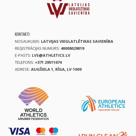
KONTAKTI:
NOSAUKUMS:
LATVIJAS VIEGLATLĒTIKAS SAVIENĪBA
REĢISTRĀCIJAS NUMURS:
40008029019
E-PASTS:
LVS@ATHLETICS.LV
TELEFONS:
+371 29511674
ADRESE:
AUGŠIELA 1, RĪGA, LV-1009