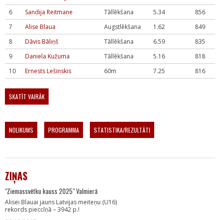
6
Sandija Reitmane
Tāllēkšana
5.34
856
7
Alise Blaua
Augstlēkšana
1.62
849
8
Dāvis Bāliņš
Tāllēkšana
6.59
835
9
Daniela Kužuma
Tāllēkšana
5.16
818
10
Ernests Lešinskis
60m
7.25
816
SKATĪT VAIRĀK
NOLIKUMS
PROGRAMMA
STATISTIKA/REZULTĀTI
ZIŅAS
"Ziemassvētku kauss 2025" Valmierā
Alisei Blauai jauns Latvijas meiteņu (U16)
rekords pieccīņā – 3942 p.!