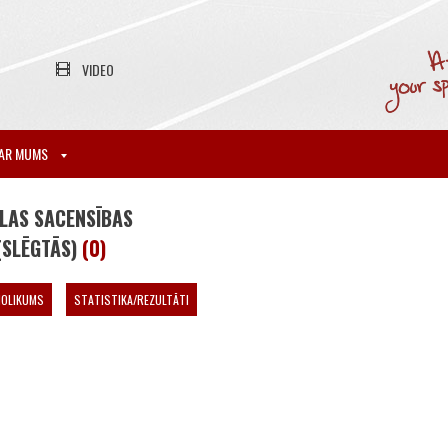
VIDEO
AR MUMS
LAS SACENSĪBAS
(SLĒGTĀS)
(0)
NOLIKUMS
STATISTIKA/REZULTĀTI