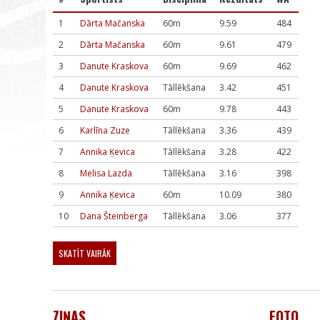
1
Dārta Mačanska
60m
9.59
484
2
Dārta Mačanska
60m
9.61
479
3
Danute Kraskova
60m
9.69
462
4
Danute Kraskova
Tāllēkšana
3.42
451
5
Danute Kraskova
60m
9.78
443
6
Karlīna Zuze
Tāllēkšana
3.36
439
7
Annika Ķevica
Tāllēkšana
3.28
422
8
Melisa Lazda
Tāllēkšana
3.16
398
9
Annika Ķevica
60m
10.09
380
10
Dana Šteinberga
Tāllēkšana
3.06
377
SKATĪT VAIRĀK
ZIŅAS
FOTO