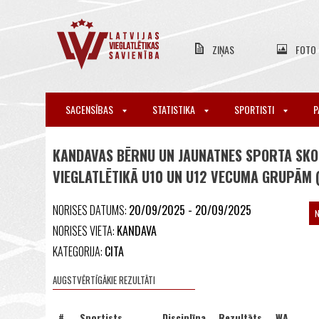
ZIŅAS
FOTO
SACENSĪBAS
STATISTIKA
SPORTISTI
P
KANDAVAS BĒRNU UN JAUNATNES SPORTA SKO
VIEGLATLĒTIKĀ U10 UN U12 VECUMA GRUPĀM 
NORISES DATUMS:
20/09/2025 - 20/09/2025
NORISES VIETA:
KANDAVA
KATEGORIJA:
CITA
AUGSTVĒRTĪGĀKIE REZULTĀTI
#
Sportists
Disciplīna
Rezultāts
WA