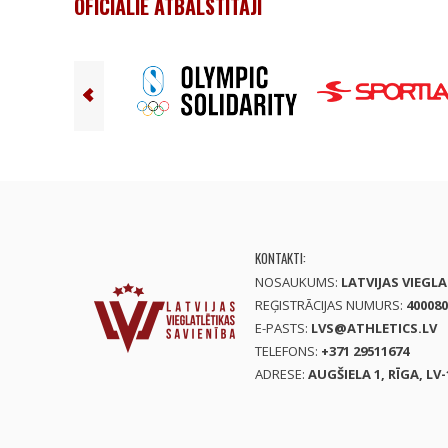
OFICIĀLIE ATBALSTĪTĀJI
KONTAKTI:
NOSAUKUMS:
LATVIJAS VIEGL
REĢISTRĀCIJAS NUMURS:
400080
E-PASTS:
LVS@ATHLETICS.LV
TELEFONS:
+371 29511674
ADRESE:
AUGŠIELA 1, RĪGA, LV-