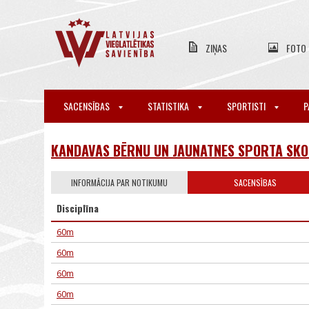
ZIŅAS
FOTO
SACENSĪBAS
STATISTIKA
SPORTISTI
P
KANDAVAS BĒRNU UN JAUNATNES SPORTA SKOL
INFORMĀCIJA PAR NOTIKUMU
SACENSĪBAS
Disciplīna
60m
60m
60m
60m