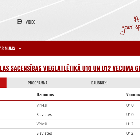
VIDEO
AR MUMS
AS SACENSĪBAS VIEGLATLĒTIKĀ U10 UN U12 VECUMA G
PROGRAMMA
DALĪBNIEKI
Dzimums
Vecuma
Vīrieši
U10
Sievietes
U10
Vīrieši
U12
Sievietes
U12