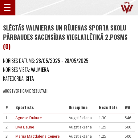
SLĒGTĀS VALMIERAS UN RŪJIENAS SPORTA SKOLU
PĀRBAUDES SACENSĪBAS VIEGLATLĒTIKĀ 2.POSMS
(0)
NORISES DATUMS:
28/05/2025 - 28/05/2025
NORISES VIETA:
VALMIERA
KATEGORIJA:
CITA
AUGSTVĒRTĪGĀKIE REZULTĀTI
#
Sportists
Disciplīna
Rezultāts
WA
1
Agnese Dukure
Augstlēkšana
1.30
546
2
Līva Baune
Augstlēkšana
1.25
500
3
Marija Magdalēna Ceijere
Augstlēkšana
1.25
500