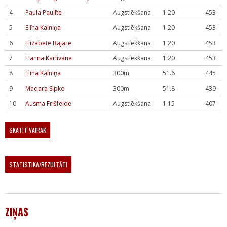
4
Paula Paulīte
Augstlēkšana
1.20
453
5
Elīna Kalniņa
Augstlēkšana
1.20
453
6
Elizabete Bajāre
Augstlēkšana
1.20
453
7
Hanna Karlivāne
Augstlēkšana
1.20
453
8
Elīna Kalniņa
300m
51.6
445
9
Madara Sipko
300m
51.8
439
10
Ausma Frišfelde
Augstlēkšana
1.15
407
SKATĪT VAIRĀK
STATISTIKA/REZULTĀTI
ZIŅAS