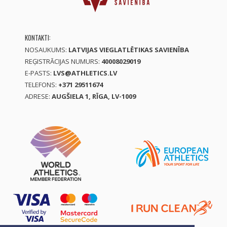
KONTAKTI:
NOSAUKUMS:
LATVIJAS VIEGLATLĒTIKAS SAVIENĪBA
REĢISTRĀCIJAS NUMURS:
40008029019
E-PASTS:
LVS@ATHLETICS.LV
TELEFONS:
+371 29511674
ADRESE:
AUGŠIELA 1, RĪGA, LV-1009