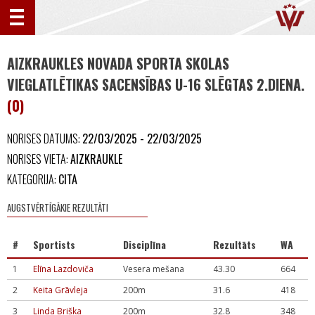
AIZKRAUKLES NOVADA SPORTA SKOLAS
VIEGLATLĒTIKAS SACENSĪBAS U-16 SLĒGTAS 2.DIENA.
(0)
NORISES DATUMS:
22/03/2025 - 22/03/2025
NORISES VIETA:
AIZKRAUKLE
KATEGORIJA:
CITA
AUGSTVĒRTĪGĀKIE REZULTĀTI
#
Sportists
Disciplīna
Rezultāts
WA
1
Elīna Lazdoviča
Vesera mešana
43.30
664
2
Keita Grāvleja
200m
31.6
418
3
Linda Briška
200m
32.8
348