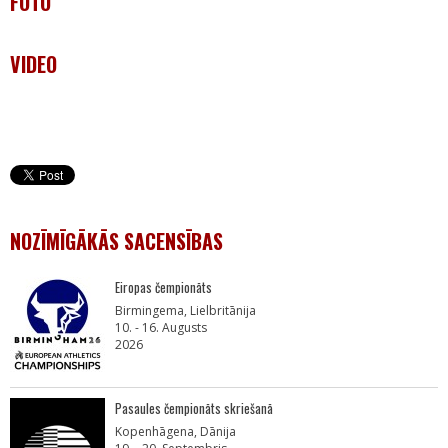
FOTO
VIDEO
NOZĪMĪGĀKĀS SACENSĪBAS
Eiropas čempionāts
Birmingema, Lielbritānija
10. - 16. Augusts
2026
Pasaules čempionāts skriešanā
Kopenhāgena, Dānija