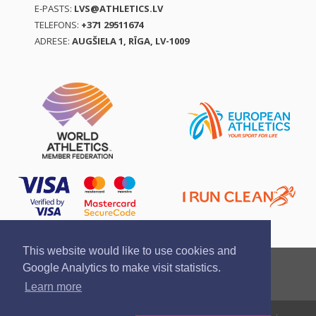
E-PASTS:
LVS@ATHLETICS.LV
TELEFONS:
+371 29511674
ADRESE:
AUGŠIELA 1, RĪGA, LV-1009
This website would like to use cookies and
Ziņo par pārkāpumu
Privātuma politika
Google Analytics to make visit statistics.
Pirkšanas un atgriešanas noteikumi
Learn more