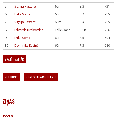
5
Signija Pastare
60m
8.3
731
6
Ērika Some
60m
8.4
715
7
Signija Pastare
60m
8.4
715
8
Edvards Brakovskis
Tāllēkšana
5.98
706
9
Ērika Some
60m
8.5
694
10
Dominiks Kusiņš
60m
7.3
680
SKATĪT VAIRĀK
NOLIKUMS
STATISTIKA/REZULTĀTI
ZIŅAS