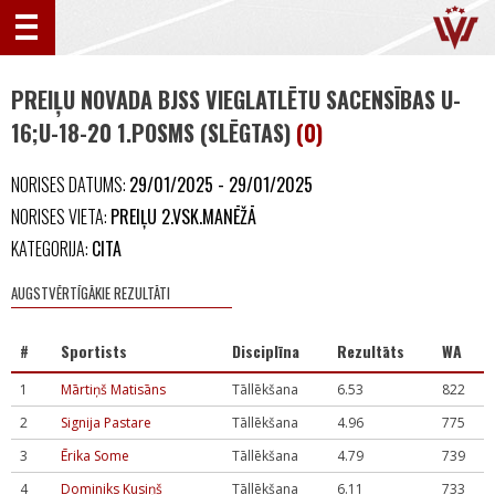
PREIĻU NOVADA BJSS VIEGLATLĒTU SACENSĪBAS U-
16;U-18-20 1.POSMS (SLĒGTAS)
(0)
NORISES DATUMS:
29/01/2025 - 29/01/2025
NORISES VIETA:
PREIĻU 2.VSK.MANĒŽĀ
KATEGORIJA:
CITA
AUGSTVĒRTĪGĀKIE REZULTĀTI
#
Sportists
Disciplīna
Rezultāts
WA
1
Mārtiņš Matisāns
Tāllēkšana
6.53
822
2
Signija Pastare
Tāllēkšana
4.96
775
3
Ērika Some
Tāllēkšana
4.79
739
4
Dominiks Kusiņš
Tāllēkšana
6.11
733