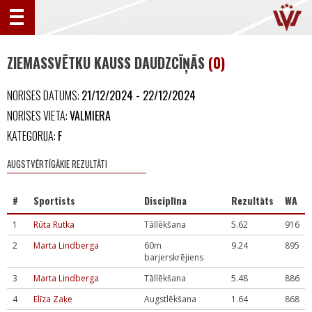
ZIEMASSVĒTKU KAUSS DAUDZCĪŅĀS
(0)
NORISES DATUMS:
21/12/2024 - 22/12/2024
NORISES VIETA:
VALMIERA
KATEGORIJA:
F
AUGSTVĒRTĪGĀKIE REZULTĀTI
#
Sportists
Disciplīna
Rezultāts
WA
1
Rūta Rutka
Tāllēkšana
5.62
916
2
Marta Lindberga
60m
9.24
895
barjerskrējiens
3
Marta Lindberga
Tāllēkšana
5.48
886
4
Elīza Zaķe
Augstlēkšana
1.64
868