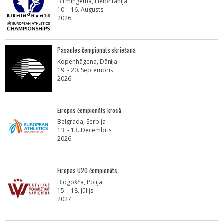
Birmingema, Lielbritānija
10. - 16. Augusts
2026
Pasaules čempionāts skriešanā
Kopenhāgena, Dānija
19. - 20. Septembris
2026
Eiropas čempionāts krosā
Belgrada, Serbija
13. - 13. Decembris
2026
Eiropas U20 čempionāts
Bidgošča, Polija
15. - 18. Jūlijs
2027