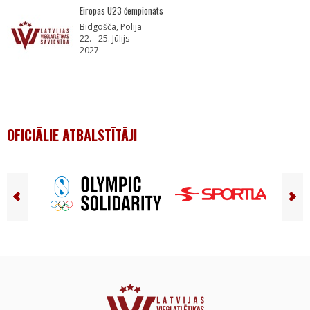
Eiropas U23 čempionāts
Bidgošča, Polija
22. - 25. Jūlijs
2027
OFICIĀLIE ATBALSTĪTĀJI