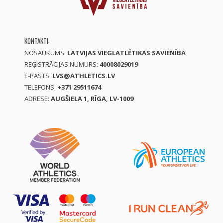
KONTAKTI:
NOSAUKUMS:
LATVIJAS VIEGLATLĒTIKAS SAVIENĪBA
REĢISTRĀCIJAS NUMURS:
40008029019
E-PASTS:
LVS@ATHLETICS.LV
TELEFONS:
+371 29511674
ADRESE:
AUGŠIELA 1, RĪGA, LV-1009