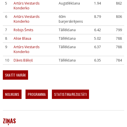
5
Artūrs Viestards
Augstlēkšana
1.94
862
Konderko
6
Artūrs Viestards
60m
8.79
806
Konderko
barjerskrējiens
7
Robijs Šmits
Tāllēkšana
6.42
799
8
Alise Blaua
Tāllēkšana
5.02
788
9
Artūrs Viestards
Tāllēkšana
6.37
788
Konderko
10
Dāvis Bāliņš
Tāllēkšana
6.35
784
SKATĪT VAIRĀK
NOLIKUMS
PROGRAMMA
STATISTIKA/REZULTĀTI
ZIŅAS