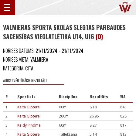
VALMIERAS SPORTA SKOLAS SLĒGTĀS PĀRBAUDES
SACENSĪBAS VIEGLATLĒTIKĀ U14, U16
(0)
NORISES DATUMS:
21/11/2024 - 21/11/2024
NORISES VIETA:
VALMIERA
KATEGORIJA:
CITA
AUGSTVĒRTĪGĀKIE REZULTĀTI
#
Sportists
Disciplīna
Rezultāts
WA
1
Keita Giptere
60m
8.18
843
2
Keita Giptere
200m
26.95
828
3
Keidy Pindma
60m
8.27
817
4
Keita Giptere
Tāllēkšana
5.14
813