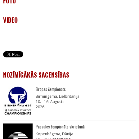
FOTO
VIDEO
NOZĪMĪGĀKĀS SACENSĪBAS
Eiropas čempionāts
Birmingema, Lielbritānija
10. - 16. Augusts
2026
Pasaules čempionāts skriešanā
Kopenhāgena, Dānija