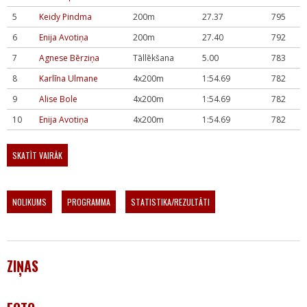
5
Keidy Pindma
200m
27.37
795
6
Enija Avotiņa
200m
27.40
792
7
Agnese Bērziņa
Tāllēkšana
5.00
783
8
Karlīna Ulmane
4x200m
1:54.69
782
9
Alise Bole
4x200m
1:54.69
782
10
Enija Avotiņa
4x200m
1:54.69
782
SKATĪT VAIRĀK
NOLIKUMS
PROGRAMMA
STATISTIKA/REZULTĀTI
ZIŅAS