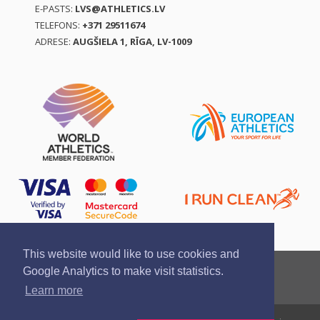
E-PASTS:
LVS@ATHLETICS.LV
TELEFONS:
+371 29511674
ADRESE:
AUGŠIELA 1, RĪGA, LV-1009
This website would like to use cookies and
Ziņo par pārkāpumu
Privātuma politika
Google Analytics to make visit statistics.
Pirkšanas un atgriešanas noteikumi
Learn more