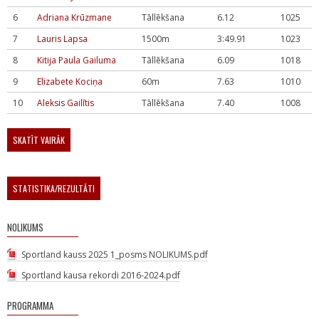
6
Adriana Krūzmane
Tāllēkšana
6.12
1025
7
Lauris Lapsa
1500m
3:49.91
1023
8
Kitija Paula Gailuma
Tāllēkšana
6.09
1018
9
Elizabete Kociņa
60m
7.63
1010
10
Aleksis Gailītis
Tāllēkšana
7.40
1008
SKATĪT VAIRĀK
STATISTIKA/REZULTĀTI
NOLIKUMS
Sportland kauss 2025 1_posms NOLIKUMS.pdf
Sportland kausa rekordi 2016-2024.pdf
PROGRAMMA