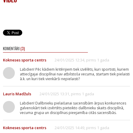
KOMENTĀRI
(3)
Kokneses sporta centrs
24/01/2025 12:34, pirms 1 gada
Labdien! Pēc kādiem kritērijiem tiek izvēlēts, kuri sportisti, kuriem
attiecīgajai disciplīnai nav atbilstoša vecuma, startam tiek pielaisti
ā.k. un kuri tiek vienkārši nepielaisti?
Lauris Madžuls
24/01/2025 13:31, pirms 1 gada
Labdien! Dalībnieku pielaišanai sacensībām ārpus konkurences
galvenokārt tiek izvērtēts pieteikto dalībnieku skaits disciplīnā,
vecuma grupa un disciplīnas pieejamība citās sacensībās.
Kokneses sporta centrs
24/01/2025 14:49, pirms 1 gada