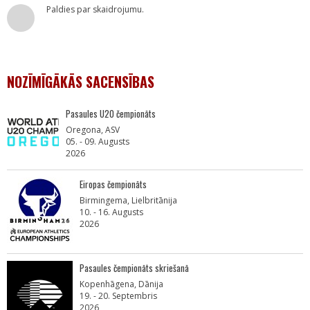
Paldies par skaidrojumu.
NOZĪMĪGĀKĀS SACENSĪBAS
Pasaules U20 čempionāts
Oregona, ASV
05. - 09. Augusts
2026
Eiropas čempionāts
Birmingema, Lielbritānija
10. - 16. Augusts
2026
Pasaules čempionāts skriešanā
Kopenhāgena, Dānija
19. - 20. Septembris
2026