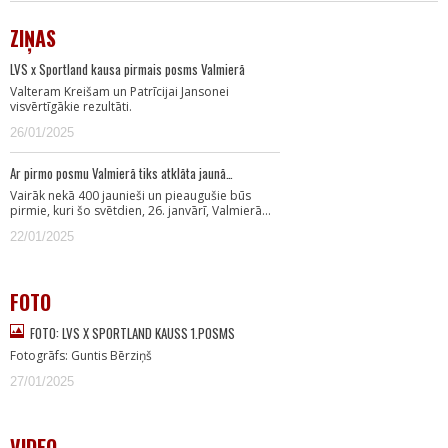
ZIŅAS
LVS x Sportland kausa pirmais posms Valmierā
Valteram Kreišam un Patrīcijai Jansonei
visvērtīgākie rezultāti.
26/01/2025
Ar pirmo posmu Valmierā tiks atklāta jaunā…
Vairāk nekā 400 jaunieši un pieaugušie būs
pirmie, kuri šo svētdien, 26. janvārī, Valmierā…
22/01/2025
FOTO
FOTO: LVS X SPORTLAND KAUSS 1.POSMS
Fotogrāfs: Guntis Bērziņš
27/01/2025
VIDEO