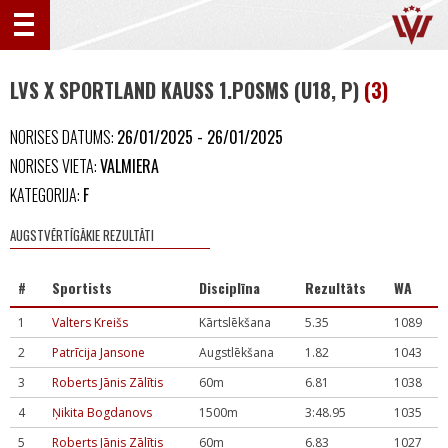
LVS X SPORTLAND KAUSS 1.POSMS (U18, P)
(3)
NORISES DATUMS:
26/01/2025 - 26/01/2025
NORISES VIETA:
VALMIERA
KATEGORIJA:
F
AUGSTVĒRTĪGĀKIE REZULTĀTI
#
Sportists
Disciplīna
Rezultāts
WA
1
Valters Kreišs
Kārtslēkšana
5.35
1089
2
Patrīcija Jansone
Augstlēkšana
1.82
1043
3
Roberts Jānis Zālītis
60m
6.81
1038
4
Ņikita Bogdanovs
1500m
3:48.95
1035
5
Roberts Jānis Zālītis
60m
6.83
1027