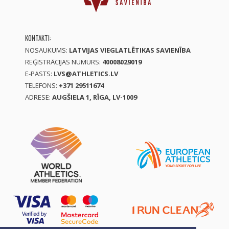
KONTAKTI:
NOSAUKUMS:
LATVIJAS VIEGLATLĒTIKAS SAVIENĪBA
REĢISTRĀCIJAS NUMURS:
40008029019
E-PASTS:
LVS@ATHLETICS.LV
TELEFONS:
+371 29511674
ADRESE:
AUGŠIELA 1, RĪGA, LV-1009