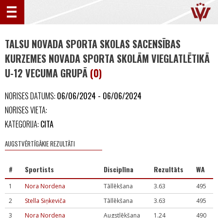
TALSU NOVADA SPORTA SKOLAS SACENSĪBAS
KURZEMES NOVADA SPORTA SKOLĀM VIEGLATLĒTIKĀ
U-12 VECUMA GRUPĀ
(0)
NORISES DATUMS:
06/06/2024 - 06/06/2024
NORISES VIETA:
KATEGORIJA:
CITA
AUGSTVĒRTĪGĀKIE REZULTĀTI
#
Sportists
Disciplīna
Rezultāts
WA
1
Nora Nordena
Tāllēkšana
3.63
495
2
Stella Siņkeviča
Tāllēkšana
3.63
495
3
Nora Nordena
Augstlēkšana
1.24
490