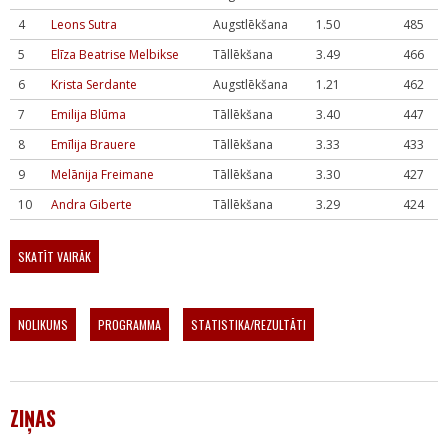
4
Leons Sutra
Augstlēkšana
1.50
485
5
Elīza Beatrise Melbikse
Tāllēkšana
3.49
466
6
Krista Serdante
Augstlēkšana
1.21
462
7
Emilija Blūma
Tāllēkšana
3.40
447
8
Emīlija Brauere
Tāllēkšana
3.33
433
9
Melānija Freimane
Tāllēkšana
3.30
427
10
Andra Giberte
Tāllēkšana
3.29
424
SKATĪT VAIRĀK
NOLIKUMS
PROGRAMMA
STATISTIKA/REZULTĀTI
ZIŅAS