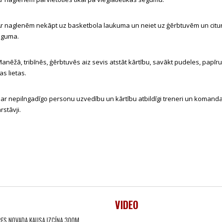
r naglenēm nekāpt uz basketbola laukuma un neiet uz ģērbtuvēm un citu
eguma.
anēžā, tribīnēs, ģērbtuvēs aiz sevis atstāt kārtību, savākt pudeles, papīr
tas lietas.
ar nepilngadīgo personu uzvedību un kārtību atbildīgi treneri un komand
rstāvji.
VIDEO
RES NOVADA KAUSA IZCĪŅA 300M