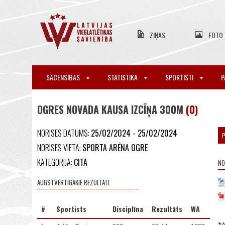
ZIŅAS
FOTO
SACENSĪBAS
STATISTIKA
SPORTISTI
P
OGRES NOVADA KAUSA IZCĪŅA 300M
(0)
NORISES DATUMS:
25/02/2024 - 25/02/2024
NORISES VIETA:
SPORTA ARĒNA OGRE
KATEGORIJA:
CITA
NO
AUGSTVĒRTĪGĀKIE REZULTĀTI
#
Sportists
Disciplīna
Rezultāts
WA
*A