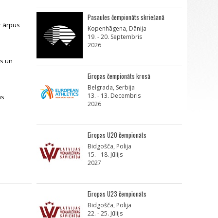
Pasaules čempionāts skriešanā
r ārpus
Kopenhāgena, Dānija
19. - 20. Septembris
2026
us un
Eiropas čempionāts krosā
Belgrada, Serbija
13. - 13. Decembris
as
2026
Eiropas U20 čempionāts
Bidgošča, Polija
15. - 18. Jūlijs
2027
Eiropas U23 čempionāts
Bidgošča, Polija
22. - 25. Jūlijs