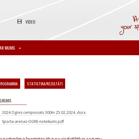
VIDEO
AR MUMS
PROGRAMMA
STATISTIKA/REZULTĀTI
LIKUMS
2024 Ogres cempionats 300m 25.02.2024..docx
Sporta-arenas-OGRE-noteikumi.pdf
r naglenēm pārvietoties tikai pa vieglatlētikas segumu.