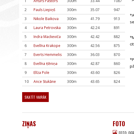
1
Artūrs Pastors
300m
33.44
1087
2
Pauls Liepiņš
300m
35.07
947
*A
3
Nikole Baikova
300m
41.79
913
s
4
Laura Petrovska
300m
42.24
891
5
Indra Mackeviča
300m
42.42
882
*M
ci
6
Evelīna Krakope
300m
42.56
875
7
Everts Hemmelis
300m
36.03
870
*P
8
Evelīna Ķēniņa
300m
42.87
860
pā
9
Elīza Pole
300m
43.60
826
10
Ance Stukāne
300m
43.65
824
SKATĪT VAIRĀK
ZIŅAS
FOTO
FOTO: OG