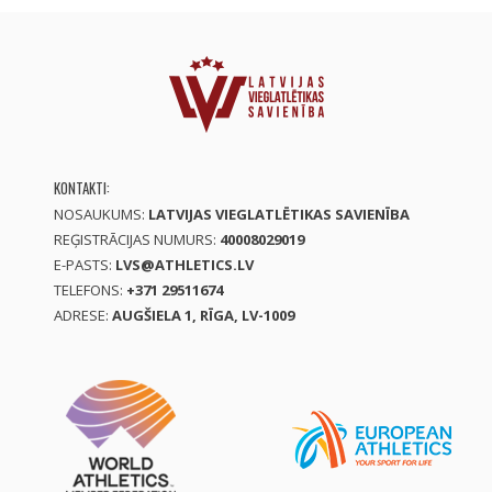
KONTAKTI:
NOSAUKUMS:
LATVIJAS VIEGLATLĒTIKAS SAVIENĪBA
REĢISTRĀCIJAS NUMURS:
40008029019
E-PASTS:
LVS@ATHLETICS.LV
TELEFONS:
+371 29511674
ADRESE:
AUGŠIELA 1, RĪGA, LV-1009