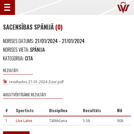
SACENSĪBAS SPĀNIJĀ
(0)
NORISES DATUMS:
27/01/2024 - 27/01/2024
NORISES VIETA:
SPĀNIJA
KATEGORIJA:
CITA
REZULTĀTI
resultados 27-01-2024 Zizur.pdf
AUGSTVĒRTĪGĀKIE REZULTĀTI
#
Sportists
Disciplīna
Rezultāts
WA
1
Līva Latve
Tāllēkšana
5.58
908