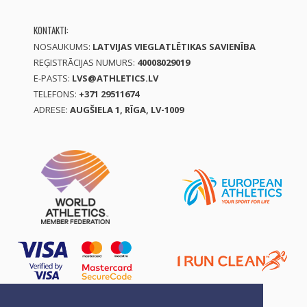
KONTAKTI:
NOSAUKUMS:
LATVIJAS VIEGLATLĒTIKAS SAVIENĪBA
REĢISTRĀCIJAS NUMURS:
40008029019
E-PASTS:
LVS@ATHLETICS.LV
TELEFONS:
+371 29511674
ADRESE:
AUGŠIELA 1, RĪGA, LV-1009