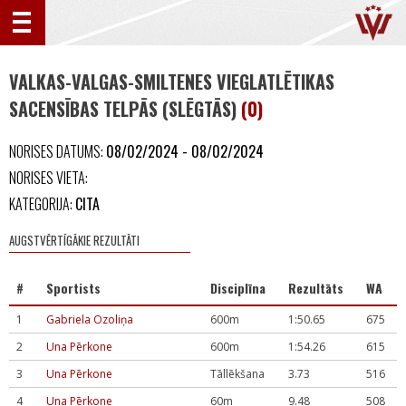
VALKAS-VALGAS-SMILTENES VIEGLATLĒTIKAS
SACENSĪBAS TELPĀS (SLĒGTĀS)
(0)
NORISES DATUMS:
08/02/2024 - 08/02/2024
NORISES VIETA:
KATEGORIJA:
CITA
AUGSTVĒRTĪGĀKIE REZULTĀTI
#
Sportists
Disciplīna
Rezultāts
WA
1
Gabriela Ozoliņa
600m
1:50.65
675
2
Una Pērkone
600m
1:54.26
615
3
Una Pērkone
Tāllēkšana
3.73
516
4
Una Pērkone
60m
9.48
508