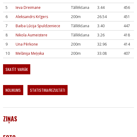
5
Ieva Dreimane
Tāllēkšana
3.44
456
6
Aleksandrs Krīgers
200m
26.54
451
7
Baiba Lūcija Spuldzeniece
Tāllēkšana
3.40
447
8
Nikola Aumeistere
Tāllēkšana
3.26
418
9
Una Pērkone
200m
32.96
414
10
Melānija Meļņika
200m
33.08
407
SKATĪT VAIRĀK
NOLIKUMS
STATISTIKA/REZULTĀTI
ZIŅAS