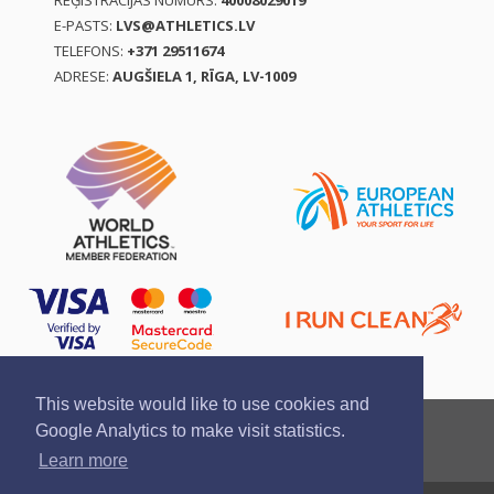
REĢISTRĀCIJAS NUMURS:
40008029019
E-PASTS:
LVS@ATHLETICS.LV
TELEFONS:
+371 29511674
ADRESE:
AUGŠIELA 1, RĪGA, LV-1009
This website would like to use cookies and
Ziņo par pārkāpumu
Privātuma politika
Google Analytics to make visit statistics.
Pirkšanas un atgriešanas noteikumi
Learn more