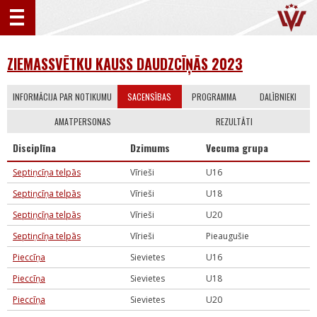
ZIEMASSVĒTKU KAUSS DAUDZCĪŅĀS 2023
INFORMĀCIJA PAR NOTIKUMU
SACENSĪBAS
PROGRAMMA
DALĪBNIEKI
AMATPERSONAS
REZULTĀTI
Disciplīna
Dzimums
Vecuma grupa
Septiņcīņa telpās
Vīrieši
U16
Septiņcīņa telpās
Vīrieši
U18
Septiņcīņa telpās
Vīrieši
U20
Septiņcīņa telpās
Vīrieši
Pieaugušie
Pieccīņa
Sievietes
U16
Pieccīņa
Sievietes
U18
Pieccīņa
Sievietes
U20