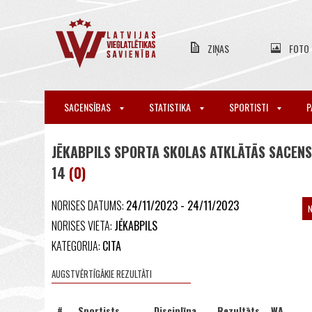
ZIŅAS
FOTO
SACENSĪBAS
STATISTIKA
SPORTISTI
P
JĒKABPILS SPORTA SKOLAS ATKLĀTĀS SACENSĪ
14
(0)
NORISES DATUMS:
24/11/2023 - 24/11/2023
NORISES VIETA:
JĒKABPILS
KATEGORIJA:
CITA
AUGSTVĒRTĪGĀKIE REZULTĀTI
#
Sportists
Disciplīna
Rezultāts
WA