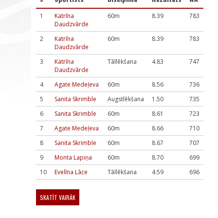
1
Katrīna
60m
8.39
783
Daudzvārde
2
Katrīna
60m
8.39
783
Daudzvārde
3
Katrīna
Tāllēkšana
4.83
747
Daudzvārde
4
Agate Medeļeva
60m
8.56
736
5
Sanita Skrimble
Augstlēkšana
1.50
735
6
Sanita Skrimble
60m
8.61
723
7
Agate Medeļeva
60m
8.66
710
8
Sanita Skrimble
60m
8.67
707
9
Monta Lapiņa
60m
8.70
699
10
Evelīna Lāce
Tāllēkšana
4.59
696
SKATĪT VAIRĀK