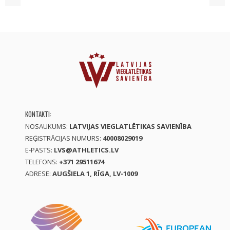
KONTAKTI:
NOSAUKUMS:
LATVIJAS VIEGLATLĒTIKAS SAVIENĪBA
REĢISTRĀCIJAS NUMURS:
40008029019
E-PASTS:
LVS@ATHLETICS.LV
TELEFONS:
+371 29511674
ADRESE:
AUGŠIELA 1, RĪGA, LV-1009