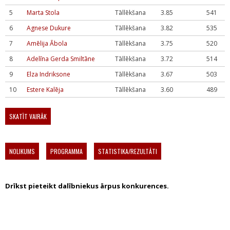
5
Marta Stola
Tāllēkšana
3.85
541
6
Agnese Dukure
Tāllēkšana
3.82
535
7
Amēlija Ābola
Tāllēkšana
3.75
520
8
Adelīna Gerda Smiltāne
Tāllēkšana
3.72
514
9
Elza Indriksone
Tāllēkšana
3.67
503
10
Estere Kalēja
Tāllēkšana
3.60
489
SKATĪT VAIRĀK
NOLIKUMS
PROGRAMMA
STATISTIKA/REZULTĀTI
Drīkst pieteikt dalībniekus ārpus konkurences.