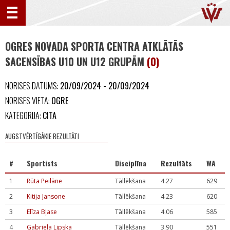
OGRES NOVADA SPORTA CENTRA ATKLĀTĀS
SACENSĪBAS U10 UN U12 GRUPĀM
(0)
NORISES DATUMS:
20/09/2024 - 20/09/2024
NORISES VIETA:
OGRE
KATEGORIJA:
CITA
AUGSTVĒRTĪGĀKIE REZULTĀTI
#
Sportists
Disciplīna
Rezultāts
WA
1
Rūta Peilāne
Tāllēkšana
4.27
629
2
Kitija Jansone
Tāllēkšana
4.23
620
3
Elīza Bļase
Tāllēkšana
4.06
585
4
Gabriela Lipska
Tāllēkšana
3.90
551