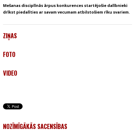
Mešanas disciplīnās ārpus konkurences startējošie dalībnieki
drīkst piedalīties ar savam vecumam atbilstošiem rīku svariem.
ZIŅAS
FOTO
VIDEO
NOZĪMĪGĀKĀS SACENSĪBAS