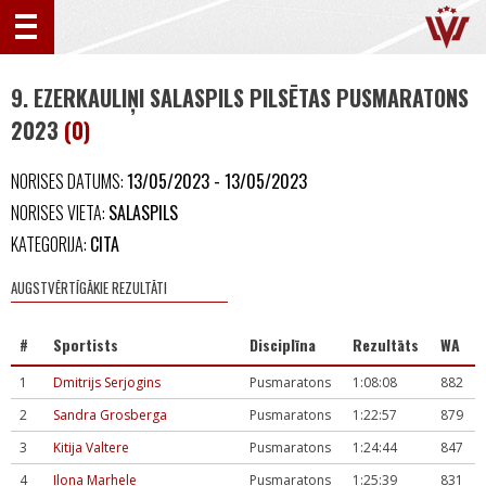
9. EZERKAULIŅI SALASPILS PILSĒTAS PUSMARATONS
2023
(0)
NORISES DATUMS:
13/05/2023 - 13/05/2023
NORISES VIETA:
SALASPILS
KATEGORIJA:
CITA
AUGSTVĒRTĪGĀKIE REZULTĀTI
#
Sportists
Disciplīna
Rezultāts
WA
1
Dmitrijs Serjogins
Pusmaratons
1:08:08
882
2
Sandra Grosberga
Pusmaratons
1:22:57
879
3
Kitija Valtere
Pusmaratons
1:24:44
847
4
Ilona Marhele
Pusmaratons
1:25:39
831