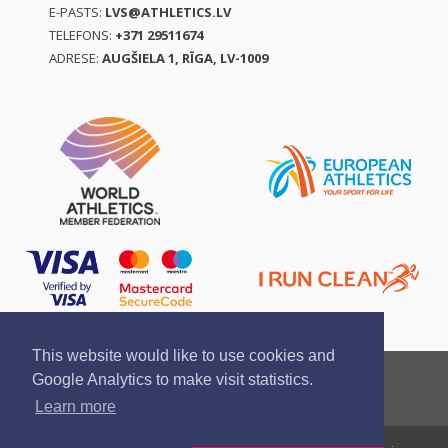
E-PASTS:
LVS@ATHLETICS.LV
TELEFONS:
+371 29511674
ADRESE:
AUGŠIELA 1, RĪGA, LV-1009
This website would like to use cookies and
Ziņo par pārkāpumu
Privātuma politika
Google Analytics to make visit statistics.
Pirkšanas un atgriešanas noteikumi
Learn more