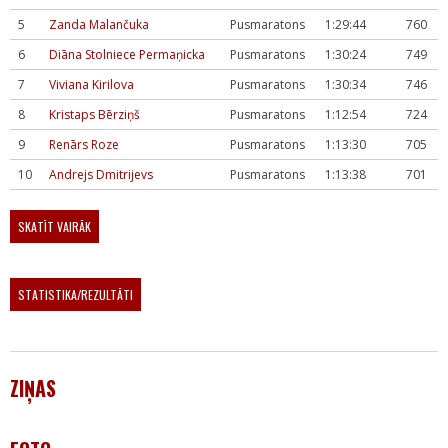
5
Zanda Malančuka
Pusmaratons
1:29:44
760
6
Diāna Stolniece Permaņicka
Pusmaratons
1:30:24
749
7
Viviana Kirilova
Pusmaratons
1:30:34
746
8
Kristaps Bērziņš
Pusmaratons
1:12:54
724
9
Renārs Roze
Pusmaratons
1:13:30
705
10
Andrejs Dmitrijevs
Pusmaratons
1:13:38
701
SKATĪT VAIRĀK
STATISTIKA/REZULTĀTI
ZIŅAS