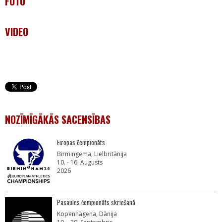
FOTO
VIDEO
NOZĪMĪGĀKĀS SACENSĪBAS
Eiropas čempionāts
Birmingema, Lielbritānija
10. - 16. Augusts
2026
Pasaules čempionāts skriešanā
Kopenhāgena, Dānija