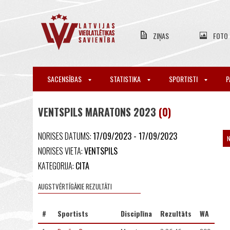
ZIŅAS
FOTO
SACENSĪBAS
STATISTIKA
SPORTISTI
P
VENTSPILS MARATONS 2023
(0)
NORISES DATUMS:
17/09/2023 - 17/09/2023
NORISES VIETA:
VENTSPILS
KATEGORIJA:
CITA
AUGSTVĒRTĪGĀKIE REZULTĀTI
#
Sportists
Disciplīna
Rezultāts
WA