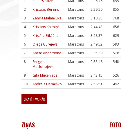
1
Renārs Roze
Maratons
2:26:46
899
2
Kristaps Bērziņš
Maratons
2:29:50
855
3
Zanda Malančuka
Maratons
3:10:35
768
4
Kristaps Kaimiņš
Maratons
2:44:43
656
5
Kristīne Slikšāne
Maratons
3:28:37
629
6
Oļegs Gurejevs
Maratons
2:49:52
593
7
Anete Andersone
Maratons
3:35:39
578
8
Sergejs
Maratons
2:53:48
548
Maslobojevs
9
Gita Muceniece
Maratons
3:43:15
526
10
Andrejs Demeško
Maratons
2:58:51
492
SKATĪT VAIRĀK
ZIŅAS
FOTO