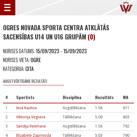
OGRES NOVADA SPORTA CENTRA ATKLĀTĀS
SACENSĪBAS U14 UN U16 GRUPĀM
(0)
NORISES DATUMS:
15/09/2023 - 15/09/2023
NORISES VIETA:
OGRE
KATEGORIJA:
CITA
AUGSTVĒRTĪGĀKIE REZULTĀTI
#
Sportists
Disciplīna
Rezultāts
WA
1
Ieva Kauliņa
Augstlēkšana
1.58
811
2
Viktorija Vegnere
Tāllēkšana
5.09
803
3
Sandija Reitmane
Augstlēkšana
1.56
792
4
Elizabete Zaprivoda
Tāllēkšana
5.03
790