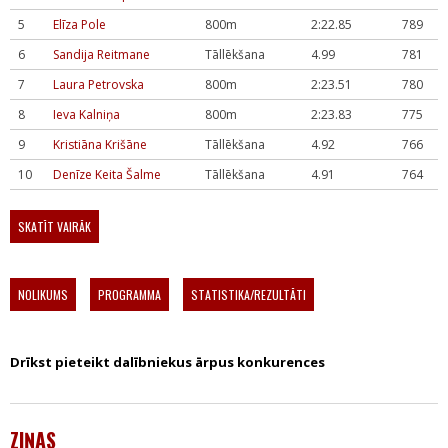
5
Elīza Pole
800m
2:22.85
789
6
Sandija Reitmane
Tāllēkšana
4.99
781
7
Laura Petrovska
800m
2:23.51
780
8
Ieva Kalniņa
800m
2:23.83
775
9
Kristiāna Krišāne
Tāllēkšana
4.92
766
10
Denīze Keita Šalme
Tāllēkšana
4.91
764
SKATĪT VAIRĀK
NOLIKUMS
PROGRAMMA
STATISTIKA/REZULTĀTI
Drīkst pieteikt dalībniekus ārpus konkurences
ZIŅAS