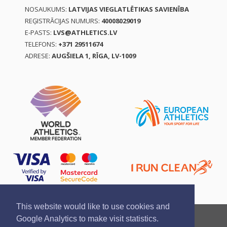
NOSAUKUMS:
LATVIJAS VIEGLATLĒTIKAS SAVIENĪBA
REĢISTRĀCIJAS NUMURS:
40008029019
E-PASTS:
LVS@ATHLETICS.LV
TELEFONS:
+371 29511674
ADRESE:
AUGŠIELA 1, RĪGA, LV-1009
This website would like to use cookies and
Ziņo par pārkāpumu
Privātuma politika
Google Analytics to make visit statistics.