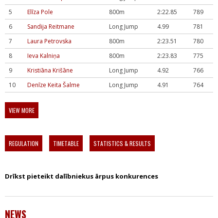
5
Elīza Pole
800m
2:22.85
789
6
Sandija Reitmane
Long Jump
4.99
781
7
Laura Petrovska
800m
2:23.51
780
8
Ieva Kalniņa
800m
2:23.83
775
9
Kristiāna Krišāne
Long Jump
4.92
766
10
Denīze Keita Šalme
Long Jump
4.91
764
VIEW MORE
REGULATION
TIMETABLE
STATISTICS & RESULTS
Drīkst pieteikt dalībniekus ārpus konkurences
NEWS