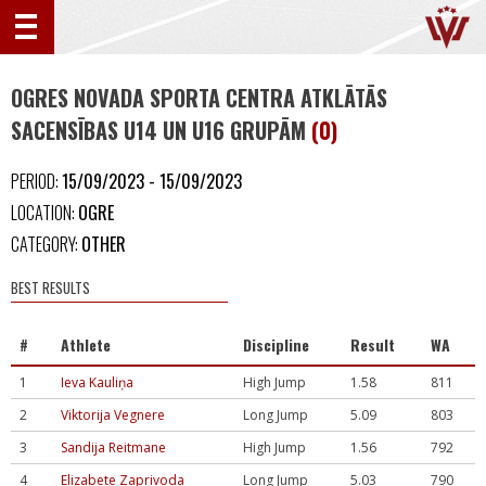
OGRES NOVADA SPORTA CENTRA ATKLĀTĀS
SACENSĪBAS U14 UN U16 GRUPĀM
(0)
PERIOD:
15/09/2023 - 15/09/2023
LOCATION:
OGRE
CATEGORY:
OTHER
BEST RESULTS
#
Athlete
Discipline
Result
WA
1
Ieva Kauliņa
High Jump
1.58
811
2
Viktorija Vegnere
Long Jump
5.09
803
3
Sandija Reitmane
High Jump
1.56
792
4
Elizabete Zaprivoda
Long Jump
5.03
790