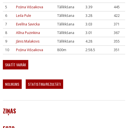
5
Poļina Višņakova
Tāllēkšana
3.39
445
6
Leila Pule
Tāllēkšana
3.28
422
7
Evelīna Savicka
Tāllēkšana
3.03
371
8
Alīna Puzinkina
Tāllēkšana
3.01
367
9
Jānis Malakovs
Tāllēkšana
4.28
355
10
Poļina Višņakova
800m
2:58.5
351
SKATĪT VAIRĀK
NOLIKUMS
STATISTIKA/REZULTĀTI
ZIŅAS