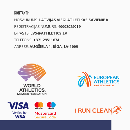
KONTAKTI:
NOSAUKUMS:
LATVIJAS VIEGLATLĒTIKAS SAVIENĪBA
REĢISTRĀCIJAS NUMURS:
40008029019
E-PASTS:
LVS@ATHLETICS.LV
TELEFONS:
+371 29511674
ADRESE:
AUGŠIELA 1, RĪGA, LV-1009