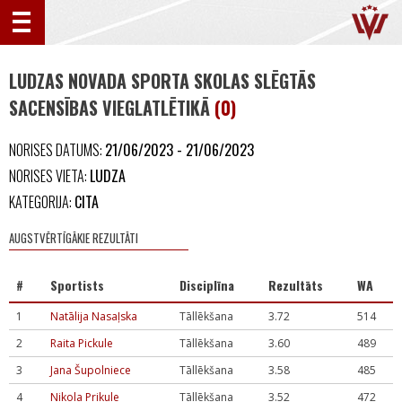
LUDZAS NOVADA SPORTA SKOLAS SLĒGTĀS
SACENSĪBAS VIEGLATLĒTIKĀ
(0)
NORISES DATUMS:
21/06/2023 - 21/06/2023
NORISES VIETA:
LUDZA
KATEGORIJA:
CITA
AUGSTVĒRTĪGĀKIE REZULTĀTI
#
Sportists
Disciplīna
Rezultāts
WA
1
Natālija Nasaļska
Tāllēkšana
3.72
514
2
Raita Pickule
Tāllēkšana
3.60
489
3
Jana Šupolniece
Tāllēkšana
3.58
485
4
Nikola Prikule
Tāllēkšana
3.52
472