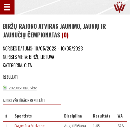
BIRŽŲ RAJONO ATVIRAS JAUNIMO, JAUNIŲ IR
JAUNUČIŲ ČEMPIONATAS
(0)
NORISES DATUMS:
10/05/2023 - 10/05/2023
NORISES VIETA:
BIRŽI, LIETUVA
KATEGORIJA:
CITA
REZULTĀTI
20230510BC.xlsx
AUGSTVĒRTĪGĀKIE REZULTĀTI
#
Sportists
Disciplīna
Rezultāts
WA
1
Dagmāra Midzene
Augstlēkšana
1.65
878