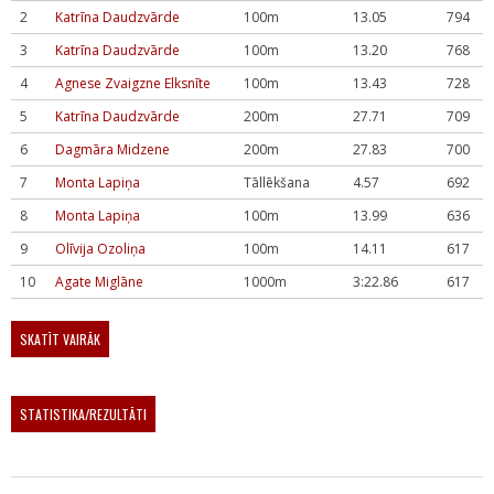
2
Katrīna Daudzvārde
100m
13.05
794
3
Katrīna Daudzvārde
100m
13.20
768
4
Agnese Zvaigzne Elksnīte
100m
13.43
728
5
Katrīna Daudzvārde
200m
27.71
709
6
Dagmāra Midzene
200m
27.83
700
7
Monta Lapiņa
Tāllēkšana
4.57
692
8
Monta Lapiņa
100m
13.99
636
9
Olīvija Ozoliņa
100m
14.11
617
10
Agate Miglāne
1000m
3:22.86
617
SKATĪT VAIRĀK
STATISTIKA/REZULTĀTI