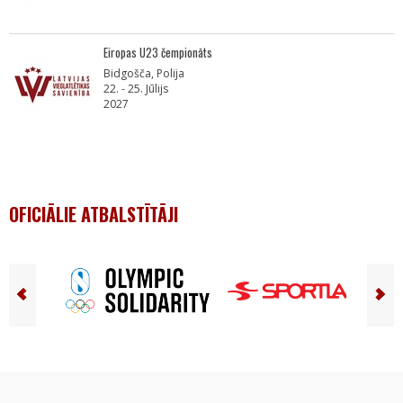
Eiropas U23 čempionāts
Bidgošča, Polija
22. - 25. Jūlijs
2027
OFICIĀLIE ATBALSTĪTĀJI