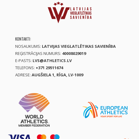
KONTAKTI:
NOSAUKUMS:
LATVIJAS VIEGLATLĒTIKAS SAVIENĪBA
REĢISTRĀCIJAS NUMURS:
40008029019
E-PASTS:
LVS@ATHLETICS.LV
TELEFONS:
+371 29511674
ADRESE:
AUGŠIELA 1, RĪGA, LV-1009