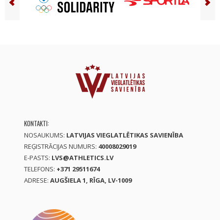
KONTAKTI:
NOSAUKUMS:
LATVIJAS VIEGLATLĒTIKAS SAVIENĪBA
REĢISTRĀCIJAS NUMURS:
40008029019
E-PASTS:
LVS@ATHLETICS.LV
TELEFONS:
+371 29511674
ADRESE:
AUGŠIELA 1, RĪGA, LV-1009