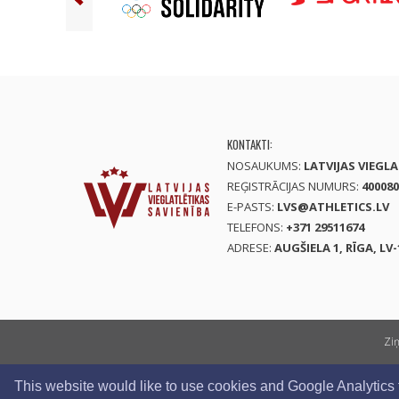
KONTAKTI:
NOSAUKUMS:
LATVIJAS VIEGL
REĢISTRĀCIJAS NUMURS:
400080
E-PASTS:
LVS@ATHLETICS.LV
TELEFONS:
+371 29511674
ADRESE:
AUGŠIELA 1, RĪGA, LV-
Zi
This website would like to use cookies and Google Analytics to