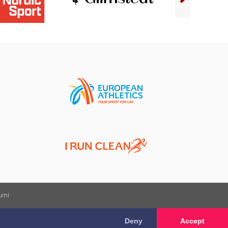
kumi
Deny
Accept