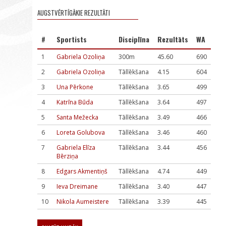
AUGSTVĒRTĪGĀKIE REZULTĀTI
#
Sportists
Disciplīna
Rezultāts
WA
1
Gabriela Ozoliņa
300m
45.60
690
2
Gabriela Ozoliņa
Tāllēkšana
4.15
604
3
Una Pērkone
Tāllēkšana
3.65
499
4
Katrīna Būda
Tāllēkšana
3.64
497
5
Santa Mežecka
Tāllēkšana
3.49
466
6
Loreta Golubova
Tāllēkšana
3.46
460
7
Gabriela Elīza
Tāllēkšana
3.44
456
Bērziņa
8
Edgars Akmentiņš
Tāllēkšana
4.74
449
9
Ieva Dreimane
Tāllēkšana
3.40
447
10
Nikola Aumeistere
Tāllēkšana
3.39
445