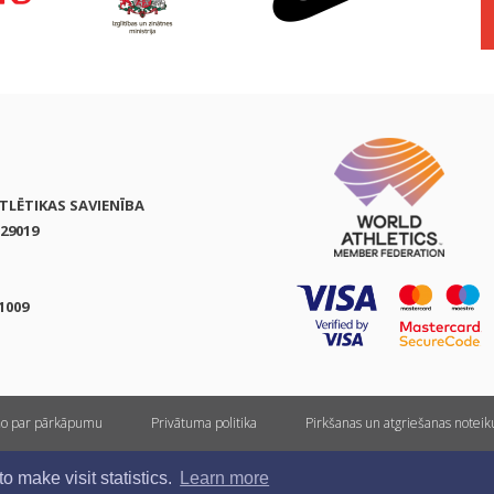
ATLĒTIKAS SAVIENĪBA
29019
1009
ņo par pārkāpumu
Privātuma politika
Pirkšanas un atgriešanas notei
Visas tiesības rezervētas. Pārpublicēšanas gadījumā saite uz athletics.lv ir obligāta.
 make visit statistics.
Learn more