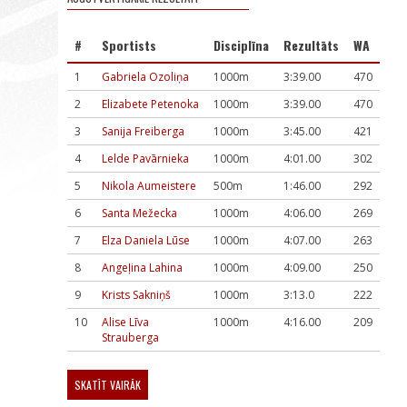
#
Sportists
Disciplīna
Rezultāts
WA
1
Gabriela Ozoliņa
1000m
3:39.00
470
2
Elizabete Petenoka
1000m
3:39.00
470
3
Sanija Freiberga
1000m
3:45.00
421
4
Lelde Pavārnieka
1000m
4:01.00
302
5
Nikola Aumeistere
500m
1:46.00
292
6
Santa Mežecka
1000m
4:06.00
269
7
Elza Daniela Lūse
1000m
4:07.00
263
8
Angeļina Lahina
1000m
4:09.00
250
9
Krists Sakniņš
1000m
3:13.0
222
10
Alise Līva
1000m
4:16.00
209
Strauberga
SKATĪT VAIRĀK