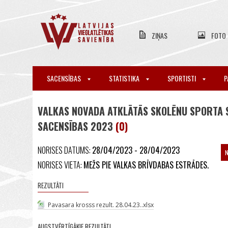
ZIŅAS
FOTO
SACENSĪBAS
STATISTIKA
SPORTISTI
P
VALKAS NOVADA ATKLĀTĀS SKOLĒNU SPORTA 
SACENSĪBAS 2023
(0)
NORISES DATUMS:
28/04/2023 - 28/04/2023
NORISES VIETA:
MEŽS PIE VALKAS BRĪVDABAS ESTRĀDES.
REZULTĀTI
Pavasara krosss rezult. 28.04.23..xlsx
AUGSTVĒRTĪGĀKIE REZULTĀTI