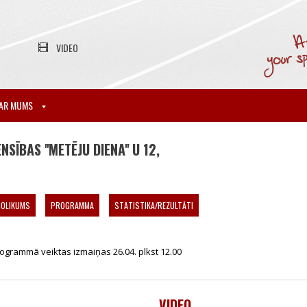
VIDEO
AR MUMS
ĪBAS ''METĒJU DIENA'' U 12,
NOLIKUMS
PROGRAMMA
STATISTIKA/REZULTĀTI
ogrammā veiktas izmaiņas 26.04. plkst 12.00
VIDEO