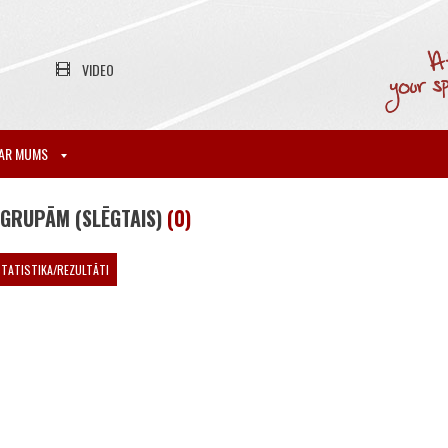
VIDEO
AR MUMS
 GRUPĀM (SLĒGTAIS)
(0)
TATISTIKA/REZULTĀTI