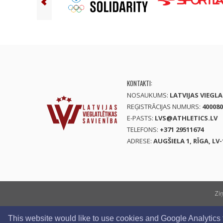
KONTAKTI:
NOSAUKUMS:
LATVIJAS VIEGL
REĢISTRĀCIJAS NUMURS:
400080
E-PASTS:
LVS@ATHLETICS.LV
TELEFONS:
+371 29511674
ADRESE:
AUGŠIELA 1, RĪGA, LV-
Zi
This website would like to use cookies and Google Analytics to