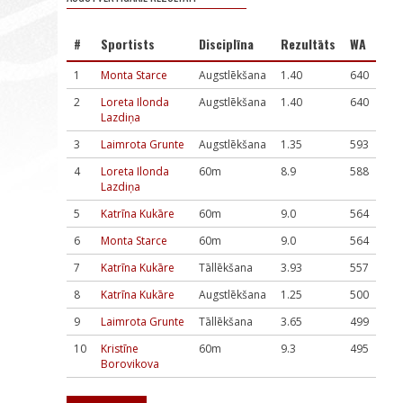
#
Sportists
Disciplīna
Rezultāts
WA
1
Monta Starce
Augstlēkšana
1.40
640
2
Loreta Ilonda
Augstlēkšana
1.40
640
Lazdiņa
3
Laimrota Grunte
Augstlēkšana
1.35
593
4
Loreta Ilonda
60m
8.9
588
Lazdiņa
5
Katrīna Kukāre
60m
9.0
564
6
Monta Starce
60m
9.0
564
7
Katrīna Kukāre
Tāllēkšana
3.93
557
8
Katrīna Kukāre
Augstlēkšana
1.25
500
9
Laimrota Grunte
Tāllēkšana
3.65
499
10
Kristīne
60m
9.3
495
Borovikova