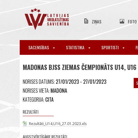
ZIŅAS
FOTO
SACENSĪBAS
STATISTIKA
SPORTISTI
P
MADONAS BJSS ZIEMAS ČEMPIONĀTS U14, U16
NORISES DATUMS:
27/01/2023 - 27/01/2023
S
NORISES VIETA:
MADONA
KATEGORIJA:
CITA
REZULTĀTI
Rezultāti_U14,U16_27.01.2023.xls
AUGSTVĒRTĪGĀKIE REZULTĀTI