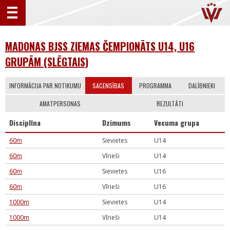
MADONAS BJSS ZIEMAS ČEMPIONĀTS U14, U16
GRUPĀM (SLĒGTAIS)
INFORMĀCIJA PAR NOTIKUMU
SACENSĪBAS
PROGRAMMA
DALĪBNIEKI
AMATPERSONAS
REZULTĀTI
Disciplīna
Dzimums
Vecuma grupa
60m
Sievietes
U14
60m
Vīrieši
U14
60m
Sievietes
U16
60m
Vīrieši
U16
1000m
Sievietes
U14
1000m
Vīrieši
U14