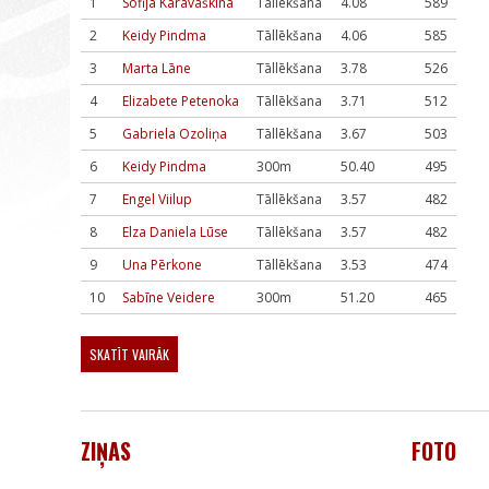
1
Sofija Karavaškina
Tāllēkšana
4.08
589
2
Keidy Pindma
Tāllēkšana
4.06
585
3
Marta Lāne
Tāllēkšana
3.78
526
4
Elizabete Petenoka
Tāllēkšana
3.71
512
5
Gabriela Ozoliņa
Tāllēkšana
3.67
503
6
Keidy Pindma
300m
50.40
495
7
Engel Viilup
Tāllēkšana
3.57
482
8
Elza Daniela Lūse
Tāllēkšana
3.57
482
9
Una Pērkone
Tāllēkšana
3.53
474
10
Sabīne Veidere
300m
51.20
465
SKATĪT VAIRĀK
ZIŅAS
FOTO