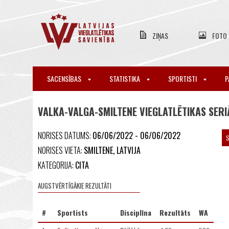
ZIŅAS
FOTO
SACENSĪBAS
STATISTIKA
SPORTISTI
P
VALKA-VALGA-SMILTENE VIEGLATLĒTIKAS SER
NORISES DATUMS:
06/06/2022 - 06/06/2022
S
NORISES VIETA:
SMILTENE, LATVIJA
KATEGORIJA:
CITA
AUGSTVĒRTĪGĀKIE REZULTĀTI
#
Sportists
Disciplīna
Rezultāts
WA