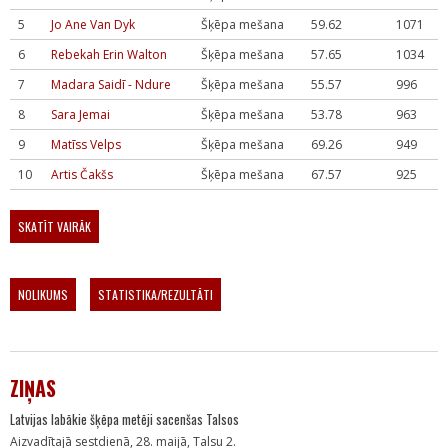
5
Jo Ane Van Dyk
Šķēpa mešana
59.62
1071
6
Rebekah Erin Walton
Šķēpa mešana
57.65
1034
7
Madara Saidī - Ndure
Šķēpa mešana
55.57
996
8
Sara Jemai
Šķēpa mešana
53.78
963
9
Matīss Velps
Šķēpa mešana
69.26
949
10
Artis Čakšs
Šķēpa mešana
67.57
925
SKATĪT VAIRĀK
NOLIKUMS
STATISTIKA/REZULTĀTI
ZIŅAS
Latvijas labākie šķēpa metēji sacenšas Talsos
Aizvadītajā sestdienā, 28. maijā, Talsu 2.