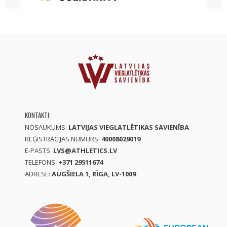
KONTAKTI:
NOSAUKUMS:
LATVIJAS VIEGLATLĒTIKAS SAVIENĪBA
REĢISTRĀCIJAS NUMURS:
40008029019
E-PASTS:
LVS@ATHLETICS.LV
TELEFONS:
+371 29511674
ADRESE:
AUGŠIELA 1, RĪGA, LV-1009