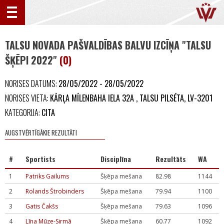
TALSU NOVADA PAŠVALDĪBAS BALVU IZCĪŅA "TALSU
ŠĶĒPI 2022"
(0)
NORISES DATUMS:
28/05/2022 - 28/05/2022
NORISES VIETA:
KĀRĻA MĪLENBAHA IELA 32A , TALSU PILSĒTA, LV-3201
KATEGORIJA:
CITA
AUGSTVĒRTĪGĀKIE REZULTĀTI
#
Sportists
Disciplīna
Rezultāts
WA
1
Patriks Gailums
Šķēpa mešana
82.98
1144
2
Rolands Štrobinders
Šķēpa mešana
79.94
1100
3
Gatis Čakšs
Šķēpa mešana
79.63
1096
4
Līna Mūze-Sirmā
Šķēpa mešana
60.77
1092