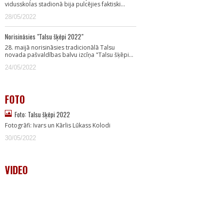
vidusskolas stadionā bija pulcējies faktiski…
28/05/2022
Norisināsies "Talsu šķēpi 2022"
28. maijā norisināsies tradicionālā Talsu
novada pašvaldības balvu izcīņa "Talsu šķēpi…
24/05/2022
FOTO
Foto: Talsu šķēpi 2022
Fotogrāfi: Ivars un Kārlis Lūkass Kolodi
30/05/2022
VIDEO