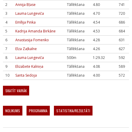
2
Annija Bļase
Tāllēkšana
4.80
741
3
Lauma Lungeviča
Tāllēkšana
4.70
720
4
Emīlija Pinka
Tāllēkšana
4.54
686
5
Kadrija Amanda Birkāne
Tāllēkšana
4.53
684
6
Anastasija Fomenko
Tāllēkšana
4.28
631
7
Elza Zaļkalne
Tāllēkšana
4.26
627
8
Lauma Lungeviča
500m
1:29.32
592
9
Elizabete Kalniņa
Tāllēkšana
4.08
589
10
Santa Sedoja
Tāllēkšana
4.00
572
SKATĪT VAIRĀK
NOLIKUMS
PROGRAMMA
STATISTIKA/REZULTĀTI