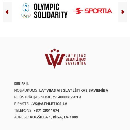
KONTAKTI:
NOSAUKUMS:
LATVIJAS VIEGLATLĒTIKAS SAVIENĪBA
REĢISTRĀCIJAS NUMURS:
40008029019
E-PASTS:
LVS@ATHLETICS.LV
TELEFONS:
+371 29511674
ADRESE:
AUGŠIELA 1, RĪGA, LV-1009