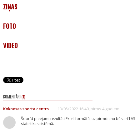
ZIŅAS
FOTO
VIDEO
KOMENTĀRI
(1)
Kokneses sporta centrs
13/05/2022 16:40, pirms 4 gadiem
Šobrīd pieejami rezultāti Excel formātā, uz pirmdienu būs arī LVS
statistikas sistēmā.