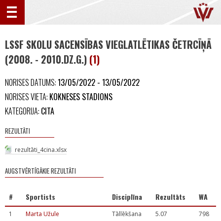
LSSF SKOLU SACENSĪBAS VIEGLATLĒTIKAS ČETRCĪŅĀ
(2008. - 2010.DZ.G.)
(1)
NORISES DATUMS:
13/05/2022 - 13/05/2022
NORISES VIETA:
KOKNESES STADIONS
KATEGORIJA:
CITA
REZULTĀTI
rezultāti_4cina.xlsx
AUGSTVĒRTĪGĀKIE REZULTĀTI
#
Sportists
Disciplīna
Rezultāts
WA
1
Marta Užule
Tāllēkšana
5.07
798