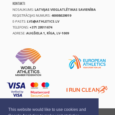
KONTAKTI:
NOSAUKUMS:
LATVIJAS VIEGLATLĒTIKAS SAVIENĪBA
REĢISTRĀCIJAS NUMURS:
40008029019
E-PASTS:
LVS@ATHLETICS.LV
TELEFONS:
+371 29511674
ADRESE:
AUGŠIELA 1, RĪGA, LV-1009
This website would like to use cookies and
Ziņo par pārkāpumu
Privātuma politika