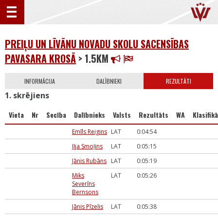
PREIĻU UN LĪVĀNU NOVADU SKOLU SACENSĪBAS
PAVASARA KROSĀ
> 1.5KM
INFORMĀCIJA
DALĪBNIEKI
REZULTĀTI
1. skrējiens
Vieta
Nr
Secība
Dalībnieks
Valsts
Rezultāts
WA
Klasifikā
Emīls Reigins
LAT
0:04:54
Iļja Smoļins
LAT
0:05:15
Jānis Rubāns
LAT
0:05:19
Miks
LAT
0:05:26
Severīns
Bernsons
Jānis Pīzelis
LAT
0:05:38