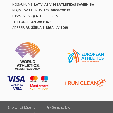
NOSAUKUMS:
LATVIJAS VIEGLATLĒTIKAS SAVIENĪBA
REĢISTRĀCIJAS NUMURS:
40008029019
E-PASTS:
LVS@ATHLETICS.LV
TELEFONS:
+371 29511674
ADRESE:
AUGŠIELA 1, RĪGA, LV-1009
Ziņo par pārkāpumu
Privātuma politika