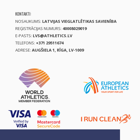
KONTAKTI:
NOSAUKUMS:
LATVIJAS VIEGLATLĒTIKAS SAVIENĪBA
REĢISTRĀCIJAS NUMURS:
40008029019
E-PASTS:
LVS@ATHLETICS.LV
TELEFONS:
+371 29511674
ADRESE:
AUGŠIELA 1, RĪGA, LV-1009