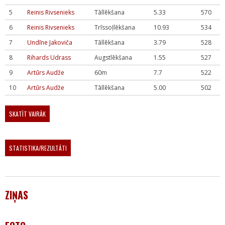
5
Reinis Rivsenieks
Tāllēkšana
5.33
570
6
Reinis Rivsenieks
Trīssoļlēkšana
10.93
534
7
Undīne Jakoviča
Tāllēkšana
3.79
528
8
Rihards Udrass
Augstlēkšana
1.55
527
9
Artūrs Audže
60m
7.7
522
10
Artūrs Audže
Tāllēkšana
5.00
502
SKATĪT VAIRĀK
STATISTIKA/REZULTĀTI
ZIŅAS