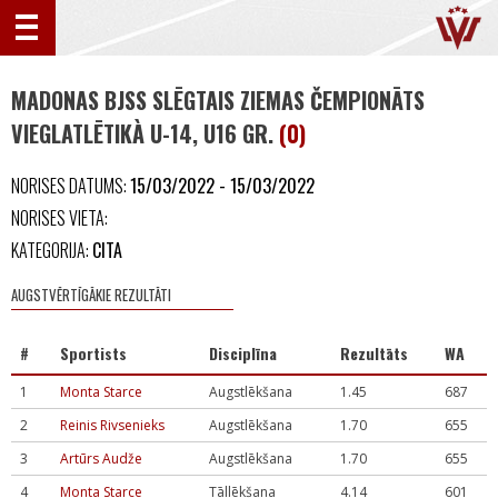
MADONAS BJSS SLĒGTAIS ZIEMAS ČEMPIONĀTS
VIEGLATLĒTIKÀ U-14, U16 GR.
(0)
NORISES DATUMS:
15/03/2022 - 15/03/2022
NORISES VIETA:
KATEGORIJA:
CITA
AUGSTVĒRTĪGĀKIE REZULTĀTI
#
Sportists
Disciplīna
Rezultāts
WA
1
Monta Starce
Augstlēkšana
1.45
687
2
Reinis Rivsenieks
Augstlēkšana
1.70
655
3
Artūrs Audže
Augstlēkšana
1.70
655
4
Monta Starce
Tāllēkšana
4.14
601