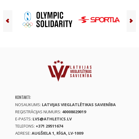
KONTAKTI:
NOSAUKUMS:
LATVIJAS VIEGLATLĒTIKAS SAVIENĪBA
REĢISTRĀCIJAS NUMURS:
40008029019
E-PASTS:
LVS@ATHLETICS.LV
TELEFONS:
+371 29511674
ADRESE:
AUGŠIELA 1, RĪGA, LV-1009