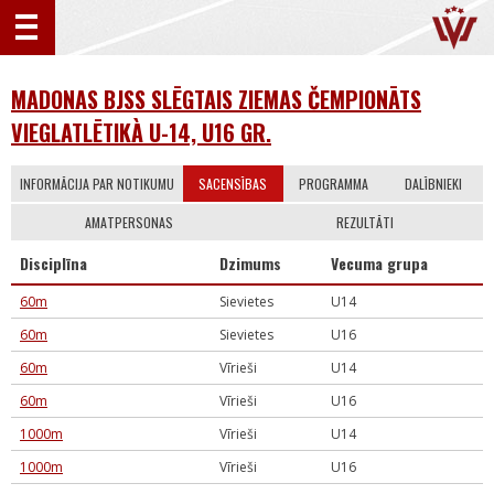
MADONAS BJSS SLĒGTAIS ZIEMAS ČEMPIONĀTS
VIEGLATLĒTIKÀ U-14, U16 GR.
INFORMĀCIJA PAR NOTIKUMU
SACENSĪBAS
PROGRAMMA
DALĪBNIEKI
AMATPERSONAS
REZULTĀTI
Disciplīna
Dzimums
Vecuma grupa
60m
Sievietes
U14
60m
Sievietes
U16
60m
Vīrieši
U14
60m
Vīrieši
U16
1000m
Vīrieši
U14
1000m
Vīrieši
U16