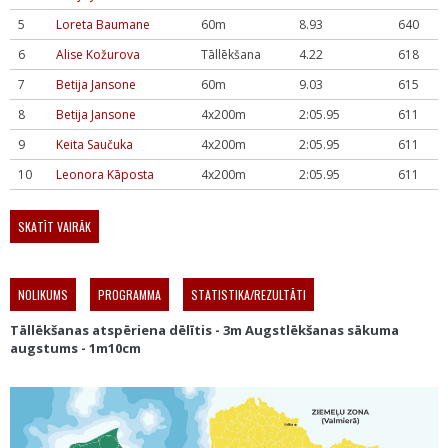
5
Loreta Baumane
60m
8.93
640
6
Alise Kožurova
Tāllēkšana
4.22
618
7
Betija Jansone
60m
9.03
615
8
Betija Jansone
4x200m
2:05.95
611
9
Keita Saučuka
4x200m
2:05.95
611
10
Leonora Kāposta
4x200m
2:05.95
611
SKATĪT VAIRĀK
NOLIKUMS
PROGRAMMA
STATISTIKA/REZULTĀTI
Tāllēkšanas atspēriena dēlītis - 3m Augstlēkšanas sākuma
augstums - 1m10cm