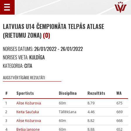
LATVIJAS U14 ČEMPIONĀTA TELPĀS ATLASE
(RIETUMU ZONA)
(0)
NORISES DATUMS:
26/01/2022 - 26/01/2022
NORISES VIETA:
KULDĪGA
KATEGORIJA:
CITA
AUGSTVĒRTĪGĀKIE REZULTĀTI
#
Sportists
Disciplīna
Rezultāts
WA
1
Alise Kožurova
60m
8.79
675
2
Keita Saučuka
Tāllēkšana
4.46
669
3
Alise Kožurova
60m
8.82
668
4
Betija Jansone
60m
8.88
652