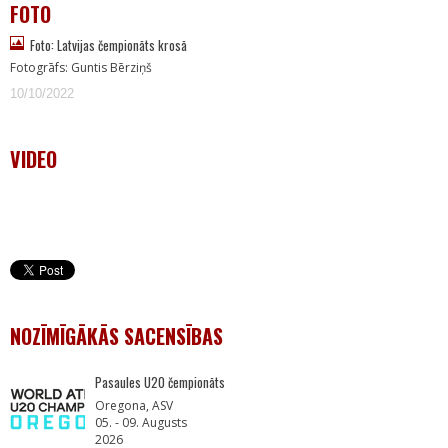
FOTO
Foto: Latvijas čempionāts krosā
Fotogrāfs: Guntis Bērziņš
10/10/2022
VIDEO
NOZĪMĪGĀKĀS SACENSĪBAS
Pasaules U20 čempionāts
Oregona, ASV
05. - 09. Augusts
2026