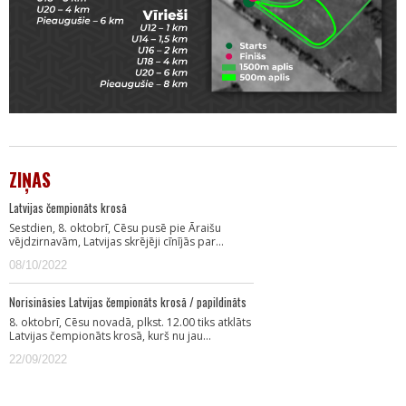
ZIŅAS
Latvijas čempionāts krosā
Sestdien, 8. oktobrī, Cēsu pusē pie Āraišu
vējdzirnavām, Latvijas skrējēji cīnījās par…
08/10/2022
Norisināsies Latvijas čempionāts krosā / papildināts
8. oktobrī, Cēsu novadā, plkst. 12.00 tiks atklāts
Latvijas čempionāts krosā, kurš nu jau…
22/09/2022