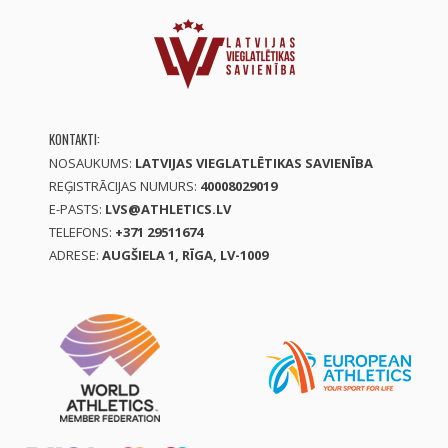
KONTAKTI:
NOSAUKUMS:
LATVIJAS VIEGLATLĒTIKAS SAVIENĪBA
REĢISTRĀCIJAS NUMURS:
40008029019
E-PASTS:
LVS@ATHLETICS.LV
TELEFONS:
+371 29511674
ADRESE:
AUGŠIELA 1, RĪGA, LV-1009