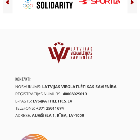
KONTAKTI:
NOSAUKUMS:
LATVIJAS VIEGLATLĒTIKAS SAVIENĪBA
REĢISTRĀCIJAS NUMURS:
40008029019
E-PASTS:
LVS@ATHLETICS.LV
TELEFONS:
+371 29511674
ADRESE:
AUGŠIELA 1, RĪGA, LV-1009