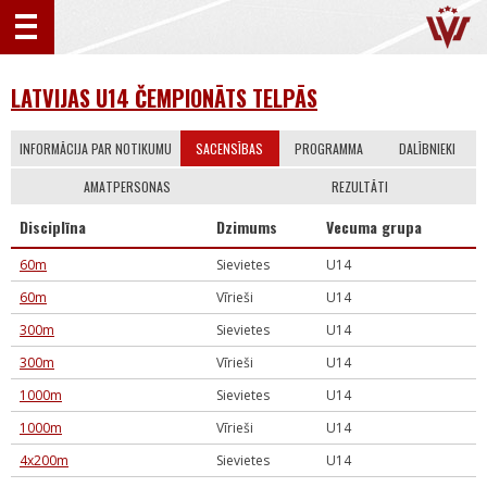
LATVIJAS U14 ČEMPIONĀTS TELPĀS
INFORMĀCIJA PAR NOTIKUMU
SACENSĪBAS
PROGRAMMA
DALĪBNIEKI
AMATPERSONAS
REZULTĀTI
Disciplīna
Dzimums
Vecuma grupa
60m
Sievietes
U14
60m
Vīrieši
U14
300m
Sievietes
U14
300m
Vīrieši
U14
1000m
Sievietes
U14
1000m
Vīrieši
U14
4x200m
Sievietes
U14