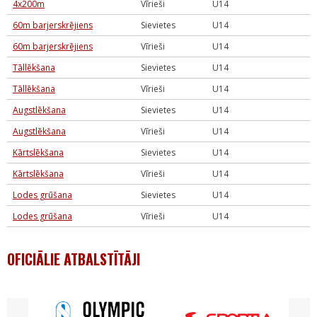
4x200m
Vīrieši
U14
60m barjerskrējiens
Sievietes
U14
60m barjerskrējiens
Vīrieši
U14
Tāllēkšana
Sievietes
U14
Tāllēkšana
Vīrieši
U14
Augstlēkšana
Sievietes
U14
Augstlēkšana
Vīrieši
U14
Kārtslēkšana
Sievietes
U14
Kārtslēkšana
Vīrieši
U14
Lodes grūšana
Sievietes
U14
Lodes grūšana
Vīrieši
U14
OFICIĀLIE ATBALSTĪTĀJI