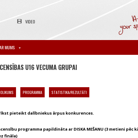
VIDEO
AR MUMS
CENSĪBAS U16 VECUMA GRUPAI
NOLIKUMS
PROGRAMMA
STATISTIKA/REZULTĀTI
īkst pieteikt dalībniekus ārpus konkurences.
acensību programma papildināta ar DISKA MEŠANU (3 metieni pēc k
z fināla)