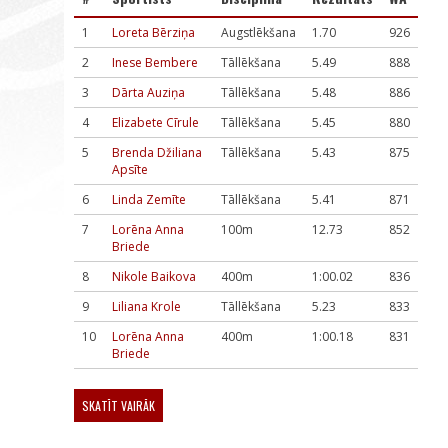
1
Loreta Bērziņa
Augstlēkšana
1.70
926
2
Inese Bembere
Tāllēkšana
5.49
888
3
Dārta Auziņa
Tāllēkšana
5.48
886
4
Elizabete Cīrule
Tāllēkšana
5.45
880
5
Brenda Džiliana
Tāllēkšana
5.43
875
Apsīte
6
Linda Zemīte
Tāllēkšana
5.41
871
7
Lorēna Anna
100m
12.73
852
Briede
8
Nikole Baikova
400m
1:00.02
836
9
Liliana Krole
Tāllēkšana
5.23
833
10
Lorēna Anna
400m
1:00.18
831
Briede
SKATĪT VAIRĀK