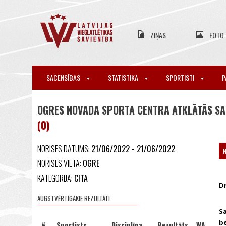
ZIŅAS
FOTO
SACENSĪBAS
STATISTIKA
SPORTISTI
P
OGRES NOVADA SPORTA CENTRA ATKLĀTĀS SA
(0)
NORISES DATUMS:
21/06/2022 - 21/06/2022
NORISES VIETA:
OGRE
KATEGORIJA:
CITA
Dr
AUGSTVĒRTĪGĀKIE REZULTĀTI
S
be
#
Sportists
Disciplīna
Rezultāts
WA