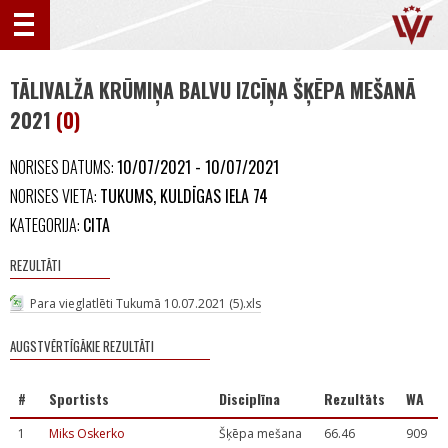
TĀLIVALŽA KRŪMIŅA BALVU IZCĪŅA ŠĶĒPA MEŠANĀ
2021
(0)
NORISES DATUMS:
10/07/2021 - 10/07/2021
NORISES VIETA:
TUKUMS, KULDĪGAS IELA 74
KATEGORIJA:
CITA
REZULTĀTI
Para vieglatlēti Tukumā 10.07.2021 (5).xls
AUGSTVĒRTĪGĀKIE REZULTĀTI
#
Sportists
Disciplīna
Rezultāts
WA
1
Miks Oskerko
Šķēpa mešana
66.46
909