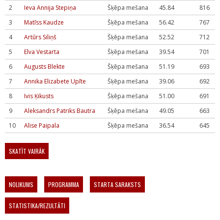
2
Ieva Annija Stepiņa
Šķēpa mešana
45.84
816
3
Matīss Kaudze
Šķēpa mešana
56.42
767
4
Artūrs Siliņš
Šķēpa mešana
52.52
712
5
Elva Vestarta
Šķēpa mešana
39.54
701
6
Augusts Blekte
Šķēpa mešana
51.19
693
7
Annika Elizabete Upīte
Šķēpa mešana
39.06
692
8
Ivis Ķikusts
Šķēpa mešana
51.00
691
9
Aleksandrs Patriks Bautra
Šķēpa mešana
49.05
663
10
Alise Paipala
Šķēpa mešana
36.54
645
SKATĪT VAIRĀK
NOLIKUMS
PROGRAMMA
STARTA SARAKSTS
STATISTIKA/REZULTĀTI