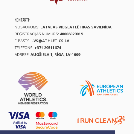
KONTAKTI:
NOSAUKUMS:
LATVIJAS VIEGLATLĒTIKAS SAVIENĪBA
REĢISTRĀCIJAS NUMURS:
40008029019
E-PASTS:
LVS@ATHLETICS.LV
TELEFONS:
+371 29511674
ADRESE:
AUGŠIELA 1, RĪGA, LV-1009