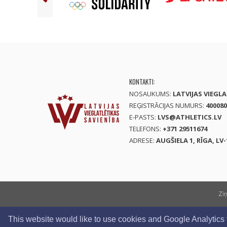
KONTAKTI:
NOSAUKUMS:
LATVIJAS VIEGL
REĢISTRĀCIJAS NUMURS:
400080
E-PASTS:
LVS@ATHLETICS.LV
TELEFONS:
+371 29511674
ADRESE:
AUGŠIELA 1, RĪGA, LV-
Zi
This website would like to use cookies and Google Analytics to