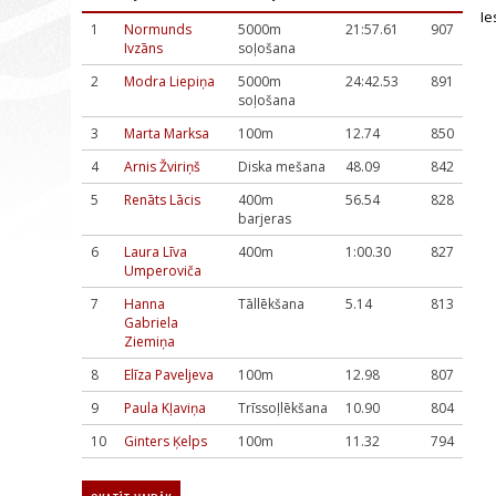
Ie
1
Normunds
5000m
21:57.61
907
Ivzāns
soļošana
2
Modra Liepiņa
5000m
24:42.53
891
soļošana
3
Marta Marksa
100m
12.74
850
4
Arnis Žviriņš
Diska mešana
48.09
842
5
Renāts Lācis
400m
56.54
828
barjeras
6
Laura Līva
400m
1:00.30
827
Umperoviča
7
Hanna
Tāllēkšana
5.14
813
Gabriela
Ziemiņa
8
Elīza Paveljeva
100m
12.98
807
9
Paula Kļaviņa
Trīssoļlēkšana
10.90
804
10
Ginters Ķelps
100m
11.32
794