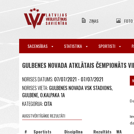
ZIŅAS
FOTO
SACENSĪBAS
STATISTIKA
SPORTISTI
P
GULBENES NOVADA ATKLĀTAIS ČEMPIONĀTS VI
NORISES DATUMS:
07/07/2021 - 07/07/2021
NORISES VIETA:
GULBENES NOVADA VSK STADIONS,
GULBENE, O.KALPAKA 1A
Da
KATEGORIJA:
CITA
AUGSTVĒRTĪGĀKIE REZULTĀTI
Ie
da
#
Sportists
Disciplīna
Rezultāts
WA