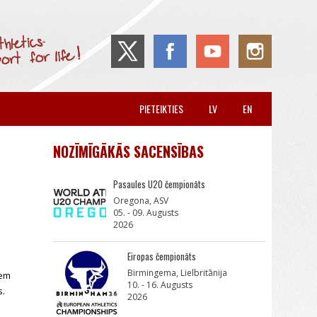
PIETEIKTIES
LV
EN
NOZĪMĪGĀKĀS SACENSĪBAS
Pasaules U20 čempionāts
Oregona, ASV
05. - 09. Augusts
2026
Eiropas čempionāts
Birmingema, Lielbritānija
iem
10. - 16. Augusts
s.
2026