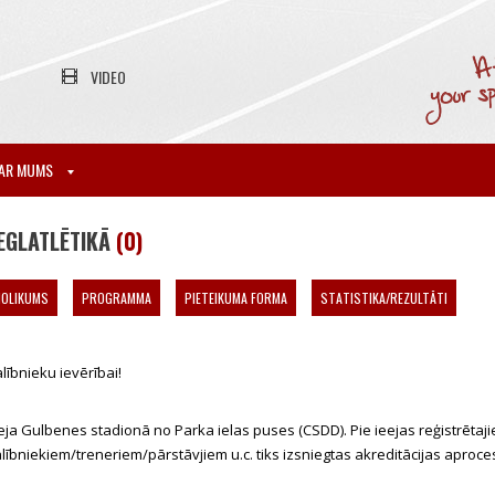
VIDEO
AR MUMS
EGLATLĒTIKĀ
(0)
NOLIKUMS
PROGRAMMA
PIETEIKUMA FORMA
STATISTIKA/REZULTĀTI
lībnieku ievērībai!
eja Gulbenes stadionā no Parka ielas puses (CSDD). Pie ieejas reģistrētaj
lībniekiem/treneriem/pārstāvjiem u.c. tiks izsniegtas akreditācijas aproce