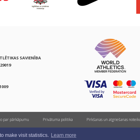
ATLĒTIKAS SAVIENĪBA
29019
1009
ņo par pārkāpumu
Privātuma politika
Pirkšanas un atgriešanas notei
Visas tiesības rezervētas. Pārpublicēšanas gadījumā saite uz athletics.lv ir obligāta.
 make visit statistics.
Learn more