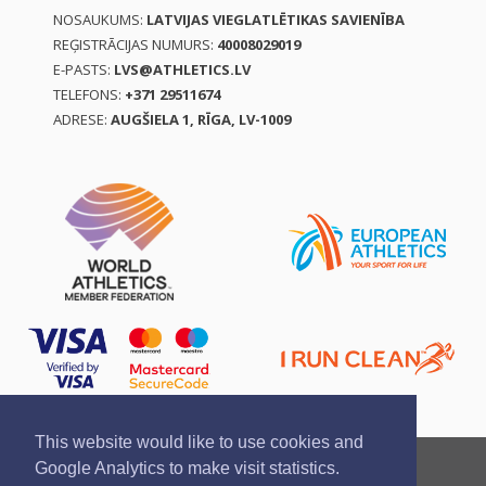
NOSAUKUMS:
LATVIJAS VIEGLATLĒTIKAS SAVIENĪBA
REĢISTRĀCIJAS NUMURS:
40008029019
E-PASTS:
LVS@ATHLETICS.LV
TELEFONS:
+371 29511674
ADRESE:
AUGŠIELA 1, RĪGA, LV-1009
This website would like to use cookies and
Ziņo par pārkāpumu
Privātuma politika
Google Analytics to make visit statistics.