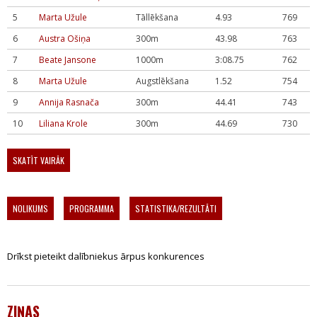
5
Marta Užule
Tāllēkšana
4.93
769
6
Austra Ošiņa
300m
43.98
763
7
Beate Jansone
1000m
3:08.75
762
8
Marta Užule
Augstlēkšana
1.52
754
9
Annija Rasnača
300m
44.41
743
10
Liliana Krole
300m
44.69
730
SKATĪT VAIRĀK
NOLIKUMS
PROGRAMMA
STATISTIKA/REZULTĀTI
Drīkst pieteikt dalībniekus ārpus konkurences
ZIŅAS