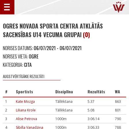
OGRES NOVADA SPORTA CENTRA ATKLĀTĀS
SACENSĪBAS U14 VECUMA GRUPAI
(0)
NORISES DATUMS:
06/07/2021 - 06/07/2021
NORISES VIETA:
OGRE
KATEGORIJA:
CITA
AUGSTVĒRTĪGĀKIE REZULTĀTI
#
Sportists
Disciplīna
Rezultāts
WA
1
Kate Mozga
Tāllēkšana
5.37
863
2
Liliana Krole
Tāllēkšana
5.08
801
3
Alise Petrova
1000m
3:06.14
790
4
Sibilla Vanadziņa
1000m
3:06.33
788