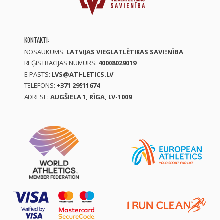
KONTAKTI:
NOSAUKUMS:
LATVIJAS VIEGLATLĒTIKAS SAVIENĪBA
REĢISTRĀCIJAS NUMURS:
40008029019
E-PASTS:
LVS@ATHLETICS.LV
TELEFONS:
+371 29511674
ADRESE:
AUGŠIELA 1, RĪGA, LV-1009