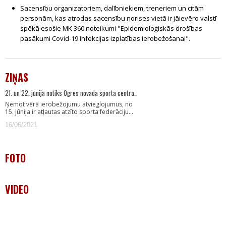
Sacensību organizatoriem, dalībniekiem, treneriem un citām
personām, kas atrodas sacensību norises vietā ir jāievēro valstī
spēkā esošie MK 360.noteikumi "Epidemioloģiskās drošības
pasākumi Covid-19 infekcijas izplatības ierobežošanai".
ZIŅAS
21. un 22. jūnijā notiks Ogres novada sporta centra…
Ņemot vērā ierobežojumu atvieglojumus, no
15. jūnija ir atļautas atzīto sporta federāciju…
16/06/2021
FOTO
VIDEO