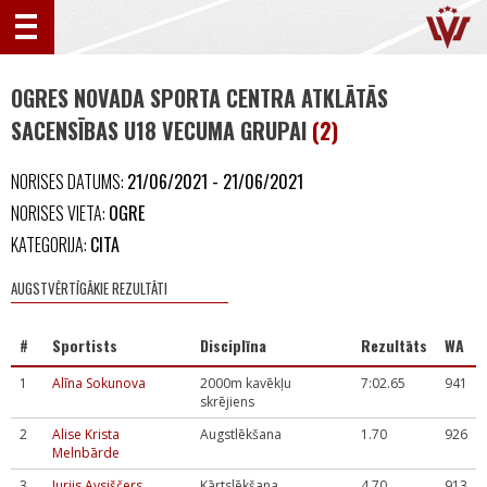
OGRES NOVADA SPORTA CENTRA ATKLĀTĀS
SACENSĪBAS U18 VECUMA GRUPAI
(2)
NORISES DATUMS:
21/06/2021 - 21/06/2021
NORISES VIETA:
OGRE
KATEGORIJA:
CITA
AUGSTVĒRTĪGĀKIE REZULTĀTI
#
Sportists
Disciplīna
Rezultāts
WA
1
Alīna Sokunova
2000m kavēkļu
7:02.65
941
skrējiens
2
Alise Krista
Augstlēkšana
1.70
926
Melnbārde
3
Jurijs Avsiščers
Kārtslēkšana
4.70
913