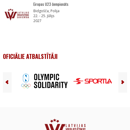
Eiropas U23 čempionāts
Bidgošča, Polija
22. - 25. Jūlijs
2027
OFICIĀLIE ATBALSTĪTĀJI