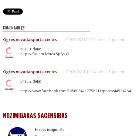
KOMENTĀRI
(2)
Ogres novada sporta centrs
22/06/2021 00:01, pirms 5 gadiem
bilžu 1.daļa:
https://failiem.lv/u/sc5pfyvg7
Ogres novada sporta centrs
23/06/2021 12:24, pirms 5 gadiem
Bilžu 2.daļa:
https://www.facebook.com/1056084217758211/posts/4452476414
NOZĪMĪGĀKĀS SACENSĪBAS
Eiropas čempionāts