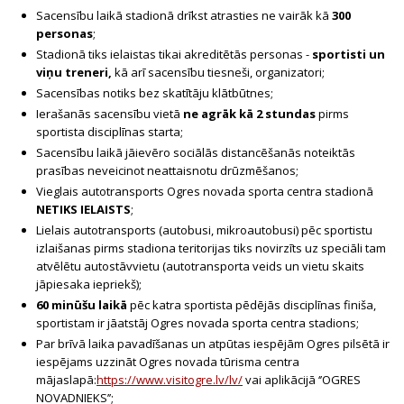
Sacensību laikā stadionā drīkst atrasties ne vairāk kā
300
personas
;
Stadionā tiks ielaistas tikai akreditētās personas -
sportisti un
viņu treneri,
kā arī sacensību tiesneši, organizatori;
Sacensības notiks bez skatītāju klātbūtnes;
Ierašanās sacensību vietā
ne agrāk kā 2 stundas
pirms
sportista disciplīnas starta;
Sacensību laikā jāievēro sociālās distancēšanās noteiktās
prasības neveicinot neattaisnotu drūzmēšanos;
Vieglais autotransports Ogres novada sporta centra stadionā
NETIKS IELAISTS
;
Lielais autotransports (autobusi, mikroautobusi) pēc sportistu
izlaišanas pirms stadiona teritorijas tiks novirzīts uz speciāli tam
atvēlētu autostāvvietu (autotransporta veids un vietu skaits
jāpiesaka iepriekš);
60 minūšu laikā
pēc katra sportista pēdējās disciplīnas finiša,
sportistam ir jāatstāj Ogres novada sporta centra stadions;
Par brīvā laika pavadīšanas un atpūtas iespējām Ogres pilsētā ir
iespējams uzzināt Ogres novada tūrisma centra
mājaslapā:
https://www.visitogre.lv/lv/
vai aplikācijā ‘’OGRES
NOVADNIEKS’’;