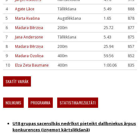
4
Agate Lāce
Tāllēkšana
5.49
888
5
Marta Kvašina
Augstlēkšana
1.65
878
6
Madara Bērziņa
200m
25.72
877
7
Jana Andersone
Tāllēkšana
5.43
875
8
Madara Bērziņa
200m
25.94
857
9
Madara Ozoliņa
400m
59.56
852
10
Elza Zeta Baumane
400m
1:00.06
835
SKATĪT VAIRĀK
NOLIKUMS
PROGRAMMA
STATISTIKA/REZULTĀTI
U18 grupas sacensībās nedrīkst pieteikt dalībniekus ārpus
konkurences (izņemot kārtslēkšanā)