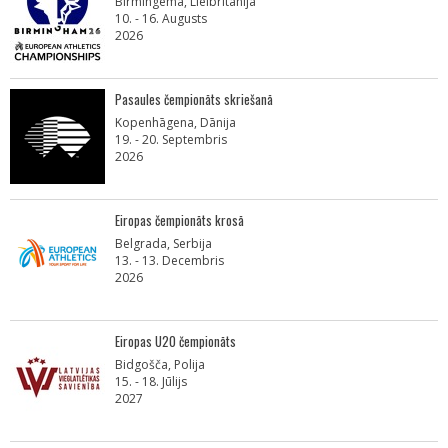
Birmingema, Lielbritānija
10. - 16. Augusts
2026
Pasaules čempionāts skriešanā
Kopenhāgena, Dānija
19. - 20. Septembris
2026
Eiropas čempionāts krosā
Belgrada, Serbija
13. - 13. Decembris
2026
Eiropas U20 čempionāts
Bidgošča, Polija
15. - 18. Jūlijs
2027