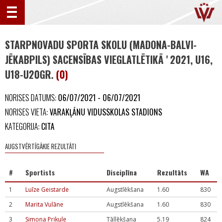
STARPNOVADU SPORTA SKOLU (MADONA-BALVI-
JĒKABPILS) SACENSĪBAS VIEGLATLĒTIKĀ ' 2021, U16,
U18-U20GR.
(0)
NORISES DATUMS:
06/07/2021 - 06/07/2021
NORISES VIETA:
VARAKĻĀNU VIDUSSKOLAS STADIONS
KATEGORIJA:
CITA
AUGSTVĒRTĪGĀKIE REZULTĀTI
#
Sportists
Disciplīna
Rezultāts
WA
1
Luīze Geistarde
Augstlēkšana
1.60
830
2
Marita Vulāne
Augstlēkšana
1.60
830
3
Simona Prikule
Tāllēkšana
5.19
824