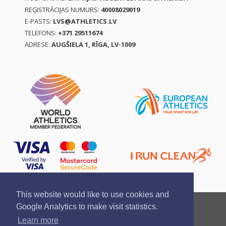
REĢISTRĀCIJAS NUMURS:
40008029019
E-PASTS:
LVS@ATHLETICS.LV
TELEFONS:
+371 29511674
ADRESE:
AUGŠIELA 1, RĪGA, LV-1009
This website would like to use cookies and
Ziņo par pārkāpumu
Privātuma politika
Google Analytics to make visit statistics.
Pirkšanas un atgriešanas noteikumi
Learn more