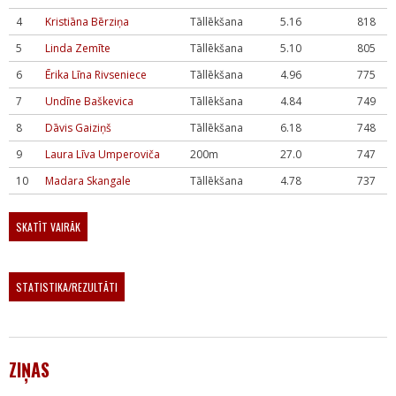
4
Kristiāna Bērziņa
Tāllēkšana
5.16
818
5
Linda Zemīte
Tāllēkšana
5.10
805
6
Ērika Līna Rivseniece
Tāllēkšana
4.96
775
7
Undīne Baškevica
Tāllēkšana
4.84
749
8
Dāvis Gaiziņš
Tāllēkšana
6.18
748
9
Laura Līva Umperoviča
200m
27.0
747
10
Madara Skangale
Tāllēkšana
4.78
737
SKATĪT VAIRĀK
STATISTIKA/REZULTĀTI
ZIŅAS