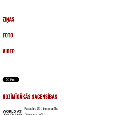
ZIŅAS
FOTO
VIDEO
NOZĪMĪGĀKĀS SACENSĪBAS
Pasaules U20 čempionāts
Oregona, ASV