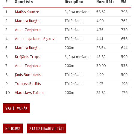
#
Sportists
Disciplīna
Rezultāts
WA
1
Matīss Kaudze
Šķēpa mešana
58.62
798
2
Madara Ruņģe
Tāllēkšana
4.90
762
3
Anna Zvejniece
Tāllēkšana
4.75
730
4
Anastasija Kaimačņikova
Tāllēkšana
4.41
658
5
Madara Ruņģe
200m
28.54
644
6
Krišjānis Trops
Šķēpa mešana
43.82
590
7
Anna Zvejniece
200m
30.00
538
8
Jānis Bumbieris
Tāllēkšana
4.99
500
9
Tomass Rudītis
Tāllēkšana
4.97
496
10
Vladislavs Tučins
200m
25.82
476
SKATĪT VAIRĀK
NOLIKUMS
STATISTIKA/REZULTĀTI