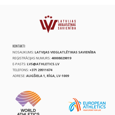
KONTAKTI:
NOSAUKUMS:
LATVIJAS VIEGLATLĒTIKAS SAVIENĪBA
REĢISTRĀCIJAS NUMURS:
40008029019
E-PASTS:
LVS@ATHLETICS.LV
TELEFONS:
+371 29511674
ADRESE:
AUGŠIELA 1, RĪGA, LV-1009