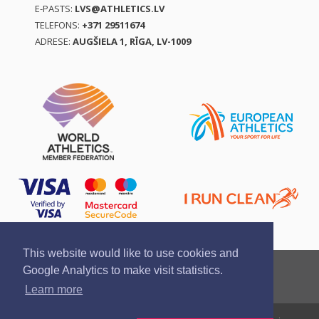
E-PASTS:
LVS@ATHLETICS.LV
TELEFONS:
+371 29511674
ADRESE:
AUGŠIELA 1, RĪGA, LV-1009
This website would like to use cookies and
Ziņo par pārkāpumu
Privātuma politika
Google Analytics to make visit statistics.
Pirkšanas un atgriešanas noteikumi
Learn more