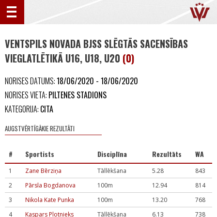
VENTSPILS NOVADA BJSS SLĒGTĀS SACENSĪBAS
VIEGLATLĒTIKĀ U16, U18, U20
(0)
NORISES DATUMS:
18/06/2020 - 18/06/2020
NORISES VIETA:
PILTENES STADIONS
KATEGORIJA:
CITA
AUGSTVĒRTĪGĀKIE REZULTĀTI
#
Sportists
Disciplīna
Rezultāts
WA
1
Zane Bērziņa
Tāllēkšana
5.28
843
2
Pārsla Bogdanova
100m
12.94
814
3
Nikola Kate Punka
100m
13.20
768
4
Kaspars Plotnieks
Tāllēkšana
6.13
738