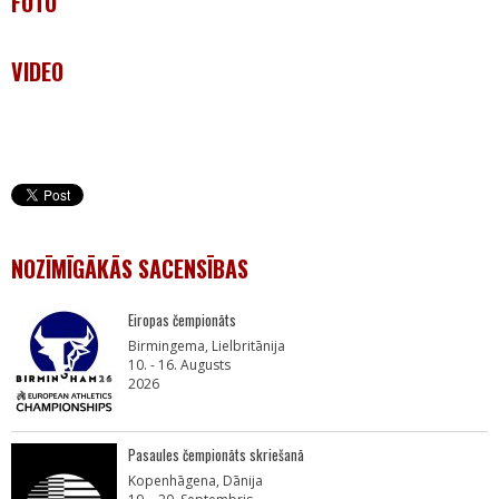
FOTO
VIDEO
NOZĪMĪGĀKĀS SACENSĪBAS
Eiropas čempionāts
Birmingema, Lielbritānija
10. - 16. Augusts
2026
Pasaules čempionāts skriešanā
Kopenhāgena, Dānija