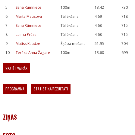
5
Sana Rūmniece
100m
13.42
730
6
Marta Matisova
Tāllēkšana
4.69
718
7
Sana Rūmniece
Tāllēkšana
4.68
715
8
Laima Prūse
Tāllēkšana
4.68
715
9
Matīss Kaudze
Šķēpa mešana
51.95
704
10
Terēza Anna Žagare
100m
13.60
699
SKATĪT VAIRĀK
PROGRAMMA
STATISTIKA/REZULTĀTI
ZIŅAS