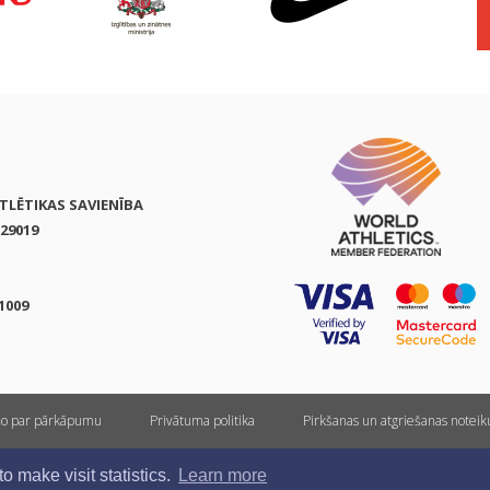
ATLĒTIKAS SAVIENĪBA
29019
1009
ņo par pārkāpumu
Privātuma politika
Pirkšanas un atgriešanas notei
Visas tiesības rezervētas. Pārpublicēšanas gadījumā saite uz athletics.lv ir obligāta.
 make visit statistics.
Learn more