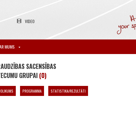
VIDEO
AR MUMS
RAUDZĪBAS SACENSĪBAS
 VECUMU GRUPAI
(0)
NOLIKUMS
PROGRAMMA
STATISTIKA/REZULTĀTI