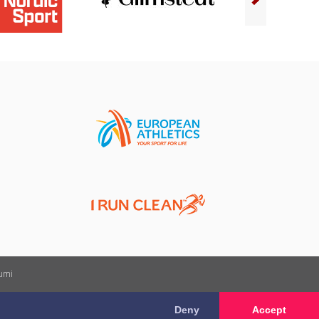
kumi
Deny
Accept