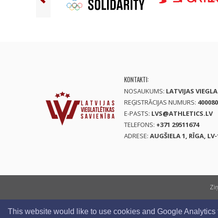
KONTAKTI:
NOSAUKUMS:
LATVIJAS VIEGL
REĢISTRĀCIJAS NUMURS:
400080
E-PASTS:
LVS@ATHLETICS.LV
TELEFONS:
+371 29511674
ADRESE:
AUGŠIELA 1, RĪGA, LV-
Zi
This website would like to use cookies and Google Analytics to