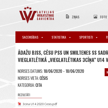
ZIŅAS
FOTO
SACENSĪBAS
STATISTIKA
SPORTISTI
P
ĀDAŽU BJSS, CĒSU PSS UN SMILTENES SS SAD
VIEGLATLĒTIKĀ „VIEGLATLĒTIKAS 3CĪŅA” U14
NORISES DATUMS:
18/06/2020 - 18/06/2020
NORISES VIETA:
CĒSIS
KATEGORIJA:
CITA
REZULTĀTI
3cina U14 2020 Cesis.pdf